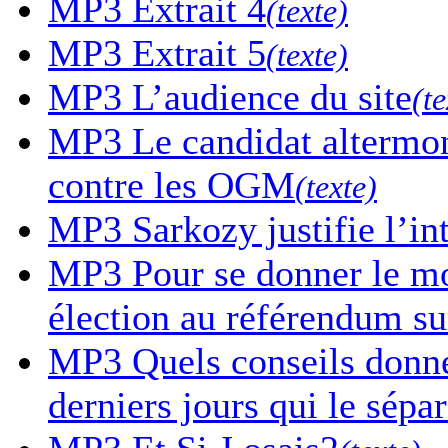
MP3
Extrait 4
(texte)
MP3
Extrait 5
(texte)
MP3
L’audience du site
(te
MP3
Le candidat altermon
contre les OGM
(texte)
MP3
Sarkozy justifie l’in
MP3
Pour se donner le mor
élection au référendum sur
MP3
Quels conseils donne-
derniers jours qui le sépa