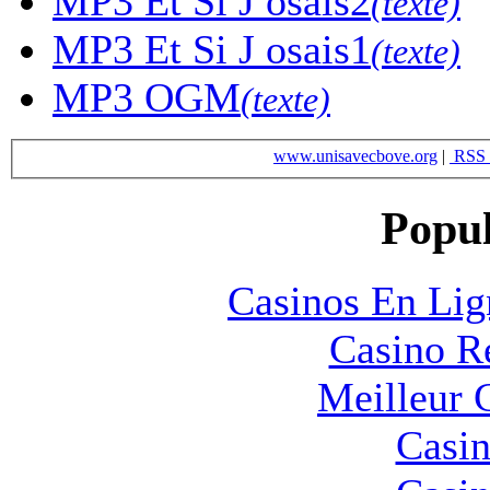
MP3
Et Si J osais2
(texte)
MP3
Et Si J osais1
(texte)
MP3
OGM
(texte)
www.unisavecbove.org
|
RSS 
Popul
Casinos En Lig
Casino R
Meilleur 
Casin