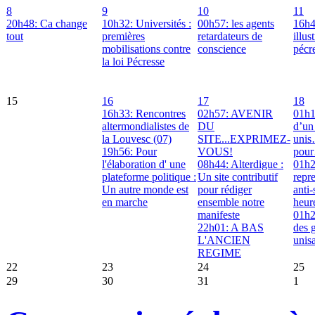
8
9
10
11
20h48: Ca change
10h32: Universités :
00h57: les agents
16h4
tout
premières
retardateurs de
illus
mobilisations contre
conscience
pécr
la loi Pécresse
15
16
17
18
16h33: Rencontres
02h57: AVENIR
01h
altermondialistes de
DU
d’un 
la Louvesc (07)
SITE...EXPRIMEZ-
uni
19h56: Pour
VOUS!
pou
l'élaboration d' une
08h44: Alterdigue :
01h2
plateforme politique :
Un site contributif
repre
Un autre monde est
pour rédiger
anti-
en marche
ensemble notre
heur
manifeste
01h
22h01: A BAS
des g
L'ANCIEN
unis
REGIME
22
23
24
25
29
30
31
1