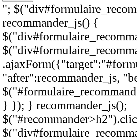
"; $("div#formulaire_recom
recommander_js() {
$("div#formulaire_recomman
$("div#formulaire_recomma
.ajaxForm({"target":"#for
"after":recommander_js, "be
$("#formulaire_recommande
} }); } recommander_js();
$("#recommander>h2").clic
$("div#formulaire_recomman