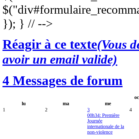
$("div#formulaire_recomma
}); } // -->
Réagir à ce texte
(Vous de
avoir un email valide)
4 Messages de forum
oc
lu
ma
me
1
2
3
4
00h34: Première
Journée
internationale de la
non-violence