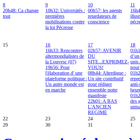
8
9
10
11
20h48: Ca change
10h32: Universités :
00h57: les agents
16h4
tout
premières
retardateurs de
illus
mobilisations contre
conscience
pécr
la loi Pécresse
15
16
17
18
16h33: Rencontres
02h57: AVENIR
01h
altermondialistes de
DU
d’un 
la Louvesc (07)
SITE...EXPRIMEZ-
uni
19h56: Pour
VOUS!
pou
l'élaboration d' une
08h44: Alterdigue :
01h2
plateforme politique :
Un site contributif
repre
Un autre monde est
pour rédiger
anti-
en marche
ensemble notre
heur
manifeste
01h
22h01: A BAS
des g
L'ANCIEN
unis
REGIME
22
23
24
25
29
30
31
1