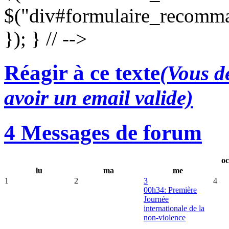
$("div#formulaire_recomma
}); } // -->
Réagir à ce texte
(Vous de
avoir un email valide)
4 Messages de forum
oc
lu
ma
me
1
2
3
4
00h34: Première
Journée
internationale de la
non-violence