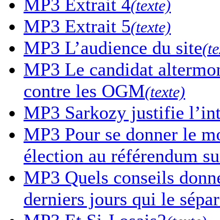
MP3
Extrait 4
(texte)
MP3
Extrait 5
(texte)
MP3
L’audience du site
(te
MP3
Le candidat altermon
contre les OGM
(texte)
MP3
Sarkozy justifie l’in
MP3
Pour se donner le mor
élection au référendum sur
MP3
Quels conseils donne-
derniers jours qui le sépa