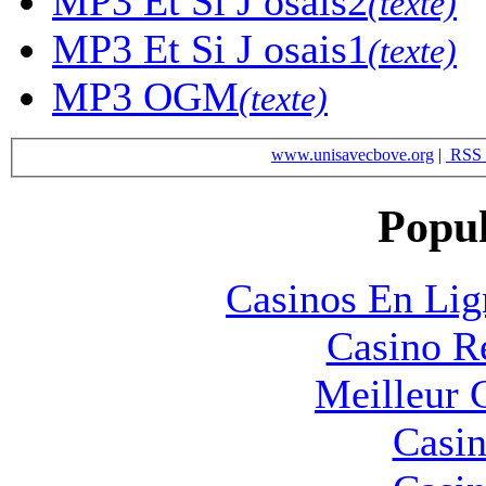
MP3
Et Si J osais2
(texte)
MP3
Et Si J osais1
(texte)
MP3
OGM
(texte)
www.unisavecbove.org
|
RSS 
Popul
Casinos En Lig
Casino R
Meilleur 
Casin