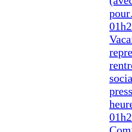
(ave
pou
01h2
Vaca
repre
rentr
socia
pres
heur
01h2
Com