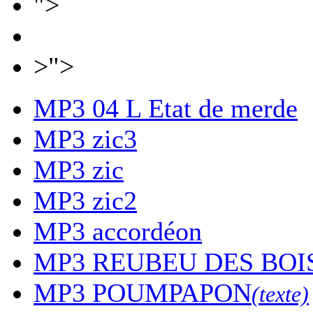
">
>">
MP3
04 L Etat de merde
MP3
zic3
MP3
zic
MP3
zic2
MP3
accordéon
MP3
REUBEU DES BOI
MP3
POUMPAPON
(texte)