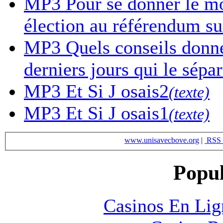
MP3
Pour se donner le mor
élection au référendum sur
MP3
Quels conseils donne-
derniers jours qui le sépa
MP3
Et Si J osais2
(texte)
MP3
Et Si J osais1
(texte)
www.unisavecbove.org
|
RSS 
Popul
Casinos En Lig