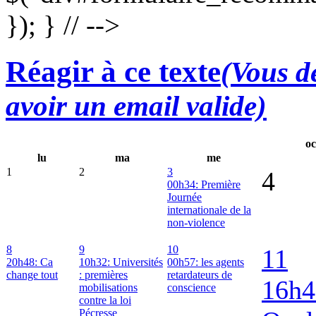
}); } // -->
Réagir à ce texte
(Vous de
avoir un email valide)
oc
lu
ma
me
1
2
3
4
00h34: Première
Journée
internationale de la
non-violence
8
9
10
11
20h48: Ca
10h32: Universités
00h57: les agents
change tout
: premières
retardateurs de
16h4
mobilisations
conscience
contre la loi
Pécresse