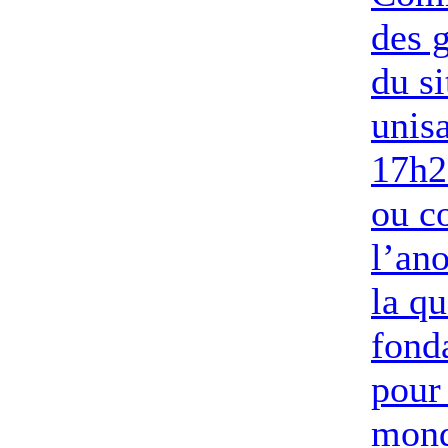
des g
du si
unis
17h2
ou c
l’an
la qu
fond
pour
mon