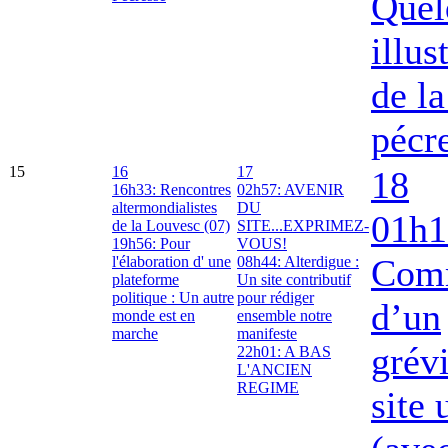
Quel
illus
de la
pécr
15
16
17
18
16h33: Rencontres
02h57: AVENIR
altermondialistes
DU
01h1
de la Louvesc (07)
SITE...EXPRIMEZ-
19h56: Pour
VOUS!
Com
l'élaboration d' une
08h44: Alterdigue :
plateforme
Un site contributif
politique : Un autre
pour rédiger
d’un
monde est en
ensemble notre
marche
manifeste
grév
22h01: A BAS
L'ANCIEN
REGIME
site