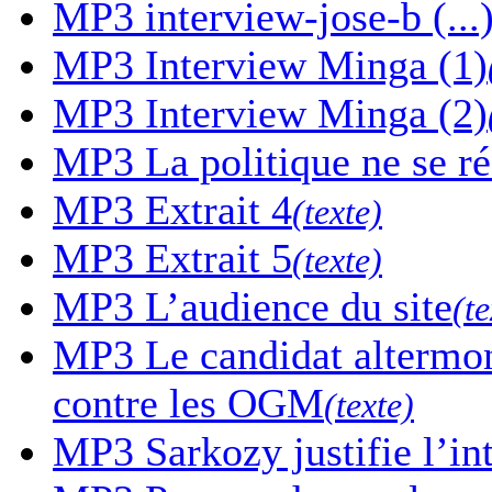
MP3
interview-jose-b (...
MP3
Interview Minga (1)
MP3
Interview Minga (2)
MP3
La politique ne se r
MP3
Extrait 4
(texte)
MP3
Extrait 5
(texte)
MP3
L’audience du site
(te
MP3
Le candidat altermon
contre les OGM
(texte)
MP3
Sarkozy justifie l’in