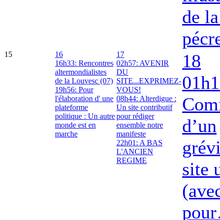
de la
pécr
15
16
17
18
16h33: Rencontres
02h57: AVENIR
altermondialistes
DU
01h1
de la Louvesc (07)
SITE...EXPRIMEZ-
19h56: Pour
VOUS!
Com
l'élaboration d' une
08h44: Alterdigue :
plateforme
Un site contributif
politique : Un autre
pour rédiger
d’un
monde est en
ensemble notre
marche
manifeste
grév
22h01: A BAS
L'ANCIEN
REGIME
site
(ave
pou