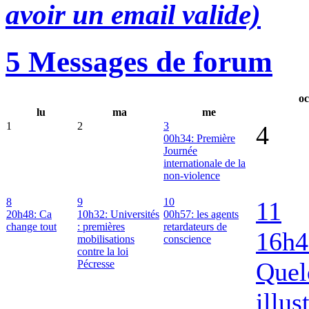
avoir un email valide)
5 Messages de forum
oc
lu
ma
me
1
2
3
4
00h34: Première
Journée
internationale de la
non-violence
8
9
10
11
20h48: Ca
10h32: Universités
00h57: les agents
change tout
: premières
retardateurs de
16h4
mobilisations
conscience
contre la loi
Quel
Pécresse
illus