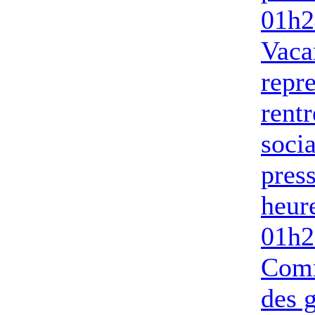
01h2
Vaca
repre
rentr
socia
pres
heur
01h2
Com
des g