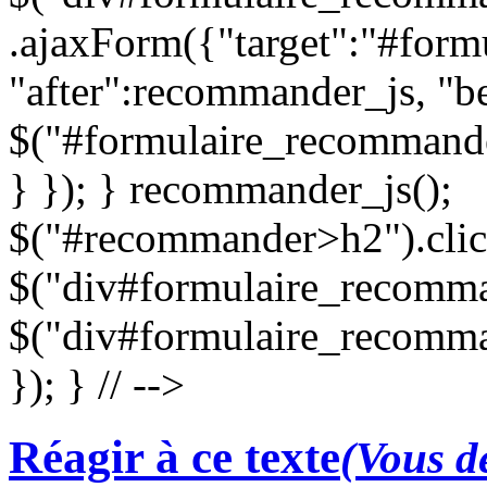
.ajaxForm({"target":"#for
"after":recommander_js, "be
$("#formulaire_recommande
} }); } recommander_js();
$("#recommander>h2").clic
$("div#formulaire_recomman
$("div#formulaire_recomma
}); } // -->
Réagir à ce texte
(Vous de