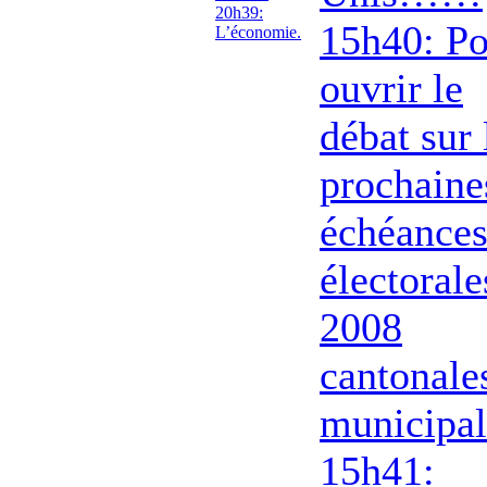
20h39:
15h40: Po
L’économie.
ouvrir le
débat sur 
prochaine
échéance
électorale
2008
cantonales
municipal
15h41: