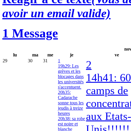
avoir un email valide)
1 Message
nov
lu
ma
me
je
ve
29
30
31
1
2
19h29: Les
grèves et les
14h41: 6
blocages dans
les universités
camps de
s'accentuent.
20h35:
Cadarache
concentra
sonne tous les
jeudis à treize
aux Etats
heures
20h38: sa robe
est noire et
Unis!!!!!!
blanche