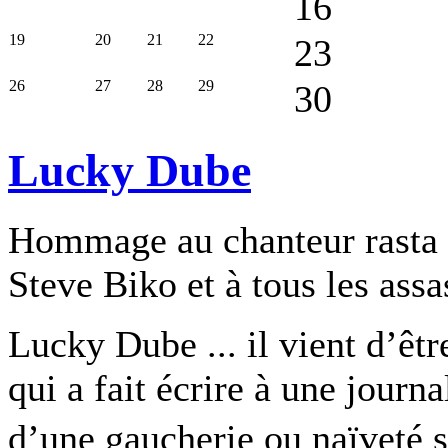
16
19
20
21
22
23
26
27
28
29
30
Lucky Dube
Hommage au chanteur rasta 
Steve Biko et à tous les assa
Lucky Dube ... il vient d’êtr
qui a fait écrire à une journ
d’une gaucherie ou naïveté s