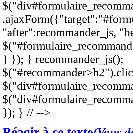
$("div#formulaire_recomma
.ajaxForm({"target":"#for
"after":recommander_js, "be
$("#formulaire_recommande
} }); } recommander_js();
$("#recommander>h2").clic
$("div#formulaire_recomman
$("div#formulaire_recomma
}); } // -->
Réagir à ce texte
(Vous de