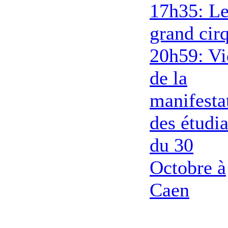
17h35: L
grand cir
20h59: V
de la
manifesta
des étudia
du 30
Octobre à
Caen