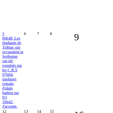
5
6
7
8
9
06h48: Les
étudiants de
Tolbiac qui
occupaient la
Sorbonne
ont été
expulsés par
les C.R.S
07h04:
quelques
extraits
d'alain
badiou sur
fr3
16h42:
J'accepte.
12
13
14
15