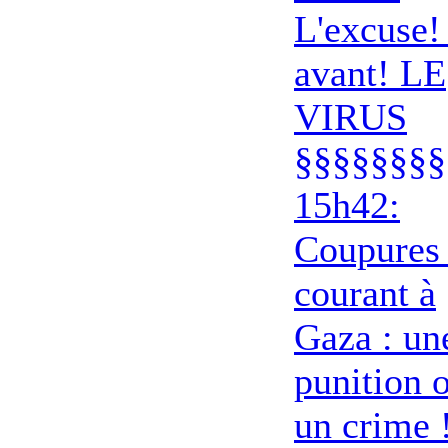
L'excuse!
avant! LE
VIRUS
§§§§§§§§
15h42:
Coupures
courant à
Gaza : un
punition 
un crime !