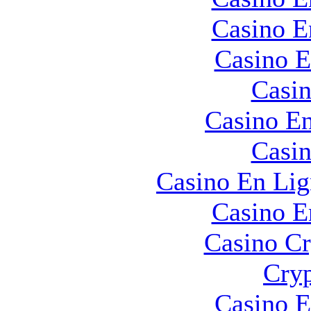
Casino E
Casino E
Casin
Casino En
Casin
Casino En Lig
Casino E
Casino C
Cryp
Casino E