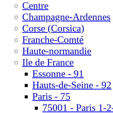
Centre
Champagne-Ardennes
Corse (Corsica)
Franche-Comté
Haute-normandie
Ile de France
Essonne - 91
Hauts-de-Seine - 92
Paris - 75
75001 - Paris 1-2