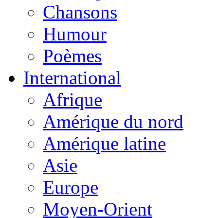
Chansons
Humour
Poèmes
International
Afrique
Amérique du nord
Amérique latine
Asie
Europe
Moyen-Orient