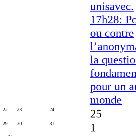
unisavec.
17h28: P
ou contre
l’anonym
la questi
fondamen
pour un a
monde
22
23
24
25
29
30
31
1