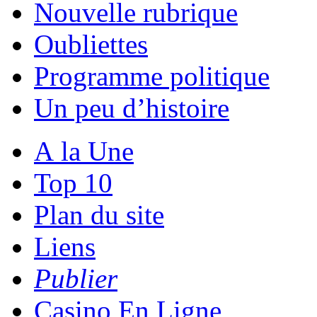
Nouvelle rubrique
Oubliettes
Programme politique
Un peu d’histoire
A la Une
Top 10
Plan du site
Liens
Publier
Casino En Ligne