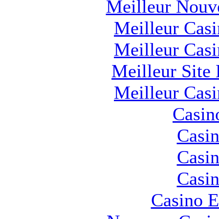
Meilleur Nouv
Meilleur Cas
Meilleur Cas
Meilleur Site
Meilleur Cas
Casin
Casin
Casin
Casin
Casino E