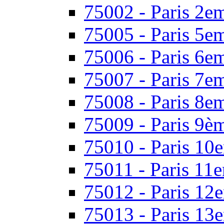
75002 - Paris 2e
75005 - Paris 5e
75006 - Paris 6e
75007 - Paris 7e
75008 - Paris 8e
75009 - Paris 9è
75010 - Paris 10
75011 - Paris 11
75012 - Paris 12
75013 - Paris 13