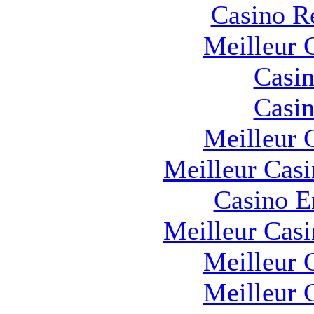
Casino R
Meilleur 
Casin
Casin
Meilleur 
Meilleur Cas
Casino E
Meilleur Cas
Meilleur 
Meilleur 