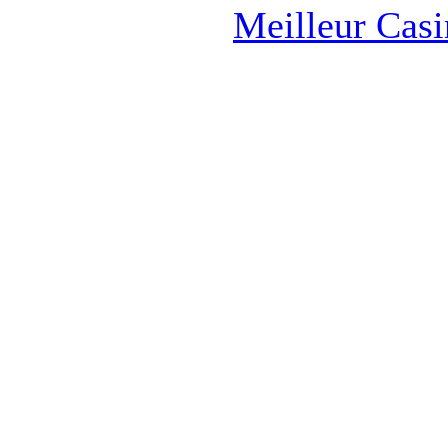
Meilleur Cas