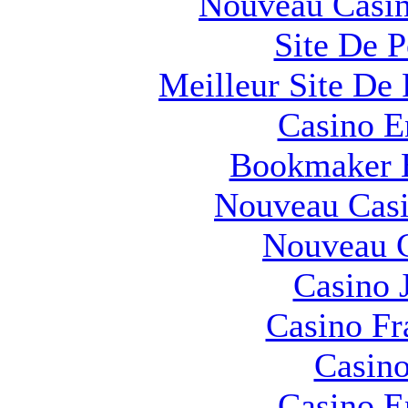
Nouveau Casin
Site De 
Meilleur Site De 
Casino E
Bookmaker H
Nouveau Casi
Nouveau C
Casino 
Casino Fr
Casino
Casino E