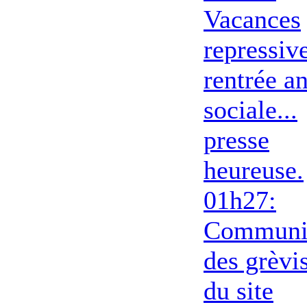
Vacances
repressive
rentrée an
sociale...
presse
heureuse.
01h27:
Communi
des grèvi
du site