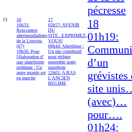
pécresse
15
16
17
18
16h33:
02h57: AVENIR
Rencontres
DU
01h19:
altermondialistes
SITE...EXPRIMEZ-
de la Louvesc
VOUS!
Communi
(07)
08h44: Alterdigue :
19h56: Pour
Un site contributif
l'élaboration d'
pour rédiger
d’un
une plateforme
ensemble notre
politique : Un
manifeste
grévistes
autre monde est
22h01: A BAS
en marche
L'ANCIEN
REGIME
site unis
(avec)…
pour….
01h24: