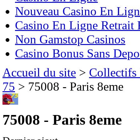
Nouveau Casino En Lign
Casino En Ligne Retrait
Non Gamstop Casinos
Casino Bonus Sans Depo
Accueil du site
>
Collectifs
75
> 75008 - Paris 8eme
75008 - Paris 8eme