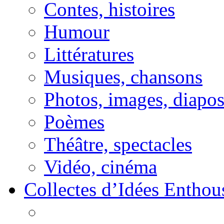
Contes, histoires
Humour
Littératures
Musiques, chansons
Photos, images, diapo
Poèmes
Théâtre, spectacles
Vidéo, cinéma
Collectes d’Idées Enthous