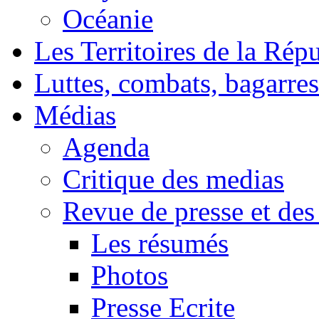
Océanie
Les Territoires de la Rép
Luttes, combats, bagarres
Médias
Agenda
Critique des medias
Revue de presse et des
Les résumés
Photos
Presse Ecrite