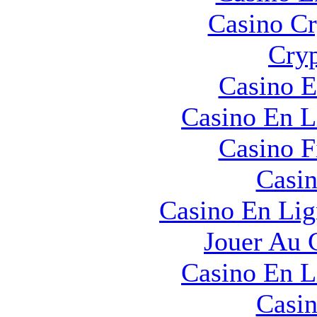
Casino C
Cryp
Casino E
Casino En L
Casino F
Casin
Casino En Lig
Jouer Au 
Casino En L
Casin