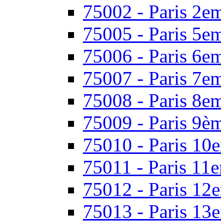
75002 - Paris 2e
75005 - Paris 5e
75006 - Paris 6e
75007 - Paris 7e
75008 - Paris 8e
75009 - Paris 9è
75010 - Paris 10
75011 - Paris 11
75012 - Paris 12
75013 - Paris 13