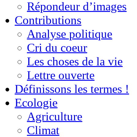
Répondeur d’images
Contributions
Analyse politique
Cri du coeur
Les choses de la vie
Lettre ouverte
Définissons les termes !
Ecologie
Agriculture
Climat