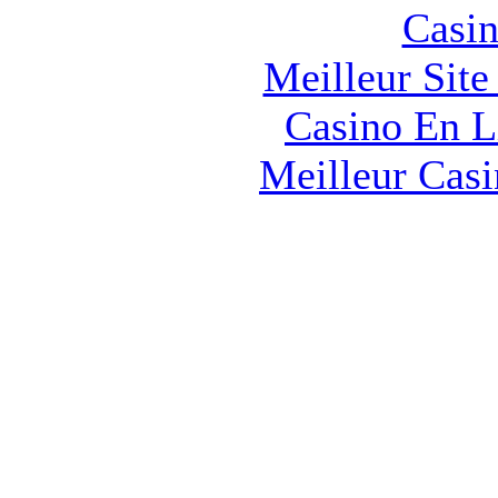
Casin
Meilleur Sit
Casino En L
Meilleur Cas