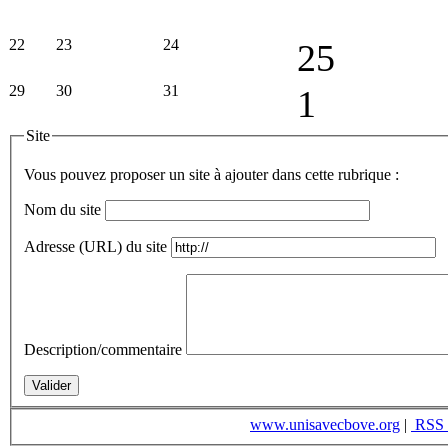
22
23
24
25
29
30
31
1
Site
Vous pouvez proposer un site à ajouter dans cette rubrique :
Nom du site
Adresse (URL) du site
Description/commentaire
www.unisavecbove.org
|
RSS 