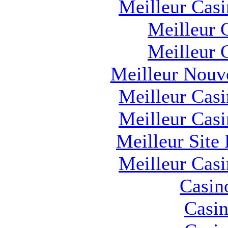
Meilleur Cas
Meilleur 
Meilleur 
Meilleur Nouv
Meilleur Cas
Meilleur Cas
Meilleur Site
Meilleur Cas
Casin
Casin