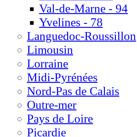
Val-de-Marne - 94
Yvelines - 78
Languedoc-Roussillon
Limousin
Lorraine
Midi-Pyrénées
Nord-Pas de Calais
Outre-mer
Pays de Loire
Picardie