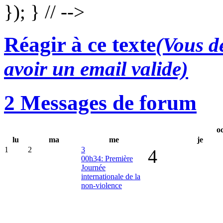
}); } // -->
Réagir à ce texte
(Vous de
avoir un email valide)
2 Messages de forum
oc
lu
ma
me
je
1
2
3
4
00h34: Première
Journée
internationale de la
non-violence