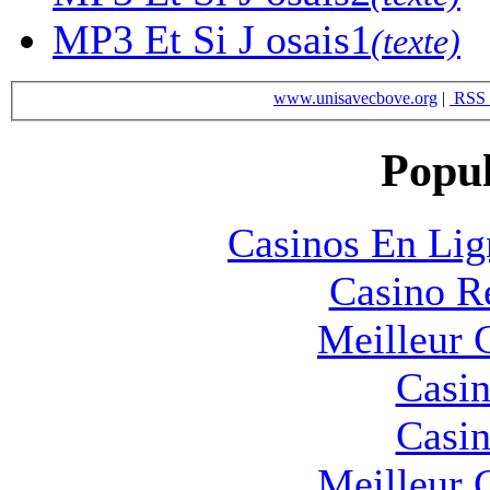
MP3
Et Si J osais1
(texte)
www.unisavecbove.org
|
RSS 
Popul
Casinos En Lig
Casino R
Meilleur 
Casin
Casin
Meilleur 