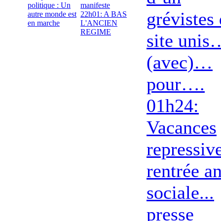
politique : Un
manifeste
grévistes
autre monde est
22h01: A BAS
en marche
L'ANCIEN
REGIME
site unis
(avec)…
pour….
01h24:
Vacances
repressive
rentrée an
sociale...
presse