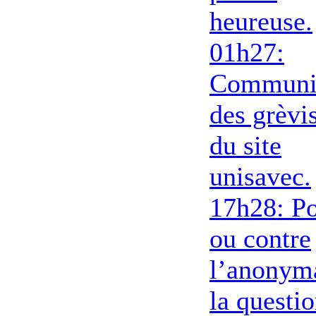
heureuse.
01h27:
Communi
des grèvi
du site
unisavec.
17h28: P
ou contre
l’anonym
la questi