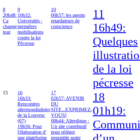
8
9
10
11
20h48:
10h32:
00h57: les agents
Ca
Universités :
retardateurs de
16h49:
change
premières
conscience
tout
mobilisations
Quelques
contre la loi
Pécresse
illustrati
de la loi
pécresse
15
16
17
18
16h33:
02h57: AVENIR
Rencontres
DU
01h19:
altermondialistes
SITE...EXPRIMEZ-
de la Louvesc
VOUS!
Communi
(07)
08h44: Alterdigue :
19h56: Pour
Un site contributif
l'élaboration d'
pour rédiger
d’un
une plateforme
ensemble notre