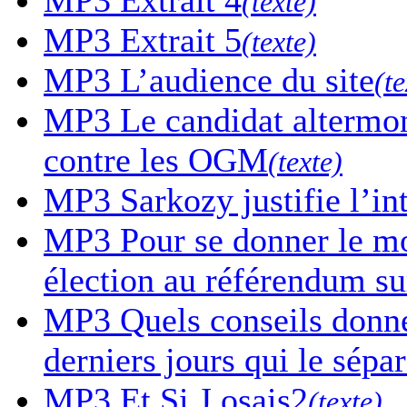
(texte)
MP3
Extrait 5
(texte)
MP3
L’audience du site
(te
MP3
Le candidat altermon
contre les OGM
(texte)
MP3
Sarkozy justifie l’in
MP3
Pour se donner le mor
élection au référendum sur
MP3
Quels conseils donne-
derniers jours qui le sépa
MP3
Et Si J osais2
(texte)