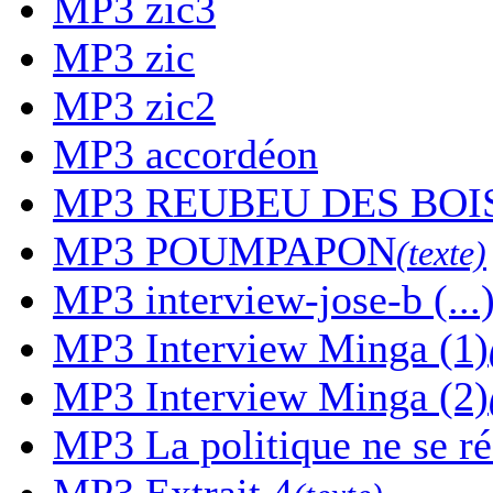
MP3
zic3
MP3
zic
MP3
zic2
MP3
accordéon
MP3
REUBEU DES BOI
MP3
POUMPAPON
(texte)
MP3
interview-jose-b (...
MP3
Interview Minga (1)
MP3
Interview Minga (2)
MP3
La politique ne se r
MP3
Extrait 4