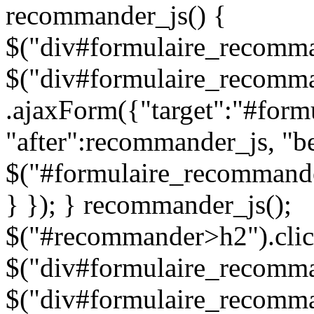
recommander_js() {
$("div#formulaire_recomman
$("div#formulaire_recomma
.ajaxForm({"target":"#for
"after":recommander_js, "be
$("#formulaire_recommande
} }); } recommander_js();
$("#recommander>h2").clic
$("div#formulaire_recomman
$("div#formulaire_recomma