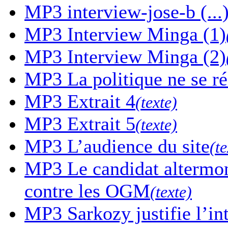
MP3
interview-jose-b (...
MP3
Interview Minga (1)
MP3
Interview Minga (2)
MP3
La politique ne se r
MP3
Extrait 4
(texte)
MP3
Extrait 5
(texte)
MP3
L’audience du site
(te
MP3
Le candidat altermon
contre les OGM
(texte)
MP3
Sarkozy justifie l’in