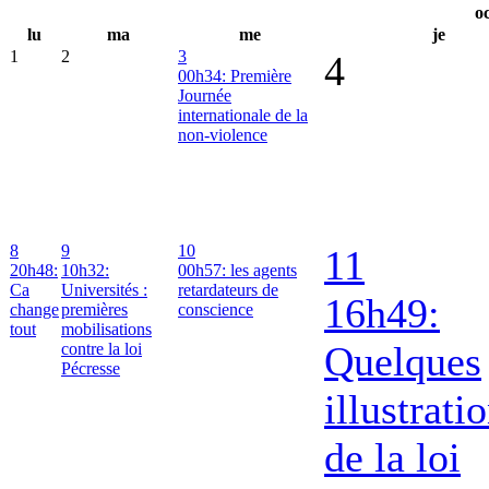
oc
lu
ma
me
je
1
2
3
4
00h34: Première
Journée
internationale de la
non-violence
8
9
10
11
20h48:
10h32:
00h57: les agents
Ca
Universités :
retardateurs de
16h49:
change
premières
conscience
tout
mobilisations
Quelques
contre la loi
Pécresse
illustrati
de la loi