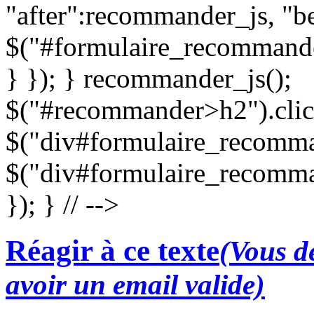
"after":recommander_js, "be
$("#formulaire_recommande
} }); } recommander_js();
$("#recommander>h2").clic
$("div#formulaire_recomman
$("div#formulaire_recomma
}); } // -->
Réagir à ce texte
(Vous de
avoir un email valide)