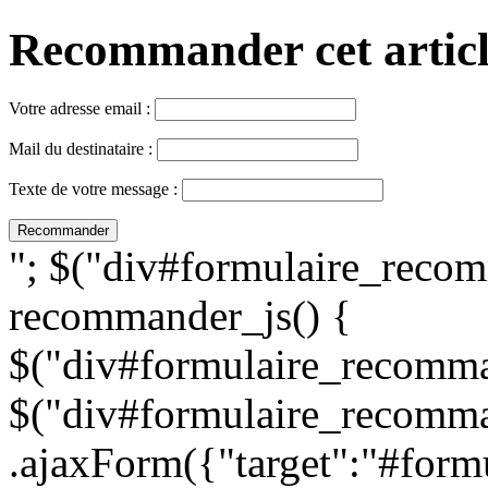
Recommander cet article,
Votre adresse email :
Mail du destinataire :
Texte de votre message :
"; $("div#formulaire_recom
recommander_js() {
$("div#formulaire_recomman
$("div#formulaire_recomma
.ajaxForm({"target":"#for