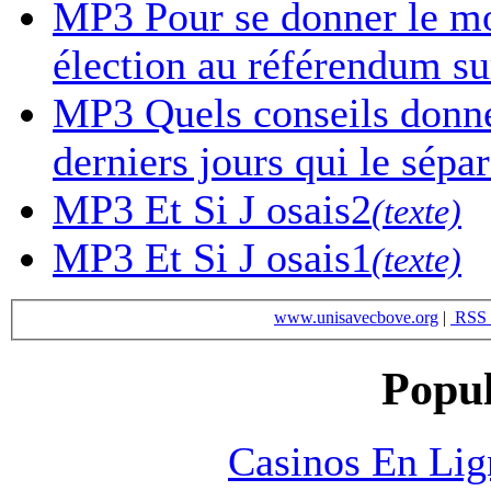
MP3
Pour se donner le mor
élection au référendum sur
MP3
Quels conseils donne-
derniers jours qui le sépa
MP3
Et Si J osais2
(texte)
MP3
Et Si J osais1
(texte)
www.unisavecbove.org
|
RSS 
Popul
Casinos En Lig