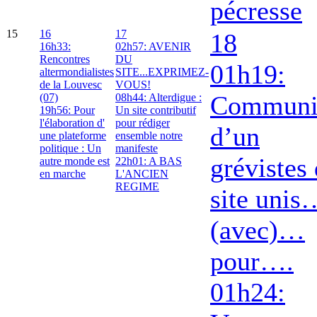
pécresse
15
16
17
18
16h33:
02h57: AVENIR
Rencontres
DU
01h19:
altermondialistes
SITE...EXPRIMEZ-
de la Louvesc
VOUS!
Communi
(07)
08h44: Alterdigue :
19h56: Pour
Un site contributif
l'élaboration d'
pour rédiger
d’un
une plateforme
ensemble notre
politique : Un
manifeste
grévistes
autre monde est
22h01: A BAS
en marche
L'ANCIEN
REGIME
site unis
(avec)…
pour….
01h24: