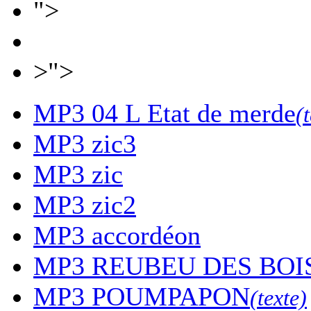
">
>">
MP3
04 L Etat de merde
(
MP3
zic3
MP3
zic
MP3
zic2
MP3
accordéon
MP3
REUBEU DES BOI
MP3
POUMPAPON
(texte)