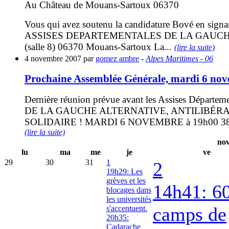
Au Château de Mouans-Sartoux 06370
Vous qui avez soutenu la candidature Bové en s
ASSISES DEPARTEMENTALES DE LA GAUCHE A
(salle 8) 06370 Mouans-Sartoux La...
(lire la suite)
4 novembre 2007 par
gomez ambre
-
Alpes Maritimes - 06
Prochaine Assemblée Générale, mardi 6 no
Dernière réunion prévue avant les Assises Dé
DE LA GAUCHE ALTERNATIVE, ANTILIBÉRA
SOLIDAIRE ! MARDI 6 NOVEMBRE à 19h00 38, RU
(lire la suite)
nov
lu
ma
me
je
ve
29
30
31
1
2
19h29: Les
grèves et les
14h41: 6
blocages dans
les universités
camps de
s'accentuent.
20h35:
Cadarache