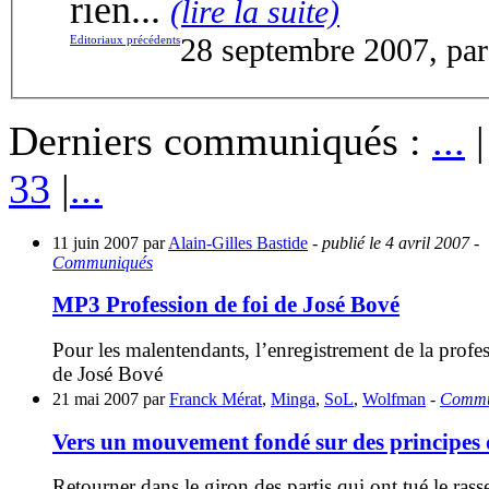
rien...
(lire la suite)
Editoriaux précédents
28 septembre 2007, pa
Derniers communiqués :
...
33
|
...
11 juin 2007 par
Alain-Gilles Bastide
- publié le 4 avril 2007
-
Communiqués
MP3 Profession de foi de José Bové
Pour les malentendants, l’enregistrement de la profes
de José Bové
21 mai 2007 par
Franck Mérat
,
Minga
,
SoL
,
Wolfman
-
Commu
Vers un mouvement fondé sur des principes 
Retourner dans le giron des partis qui ont tué le ra