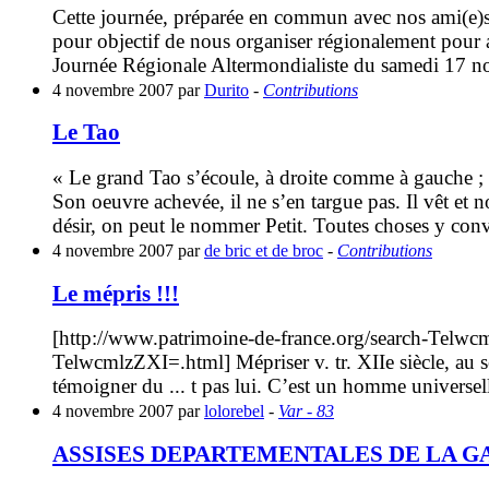
Cette journée, préparée en commun avec nos ami(e)s 
pour objectif de nous organiser régionalement pour a
Journée Régionale Altermondialiste du samedi 17 n
4 novembre 2007 par
Durito
-
Contributions
Le Tao
« Le grand Tao s’écoule, à droite comme à gauche ; Le
Son oeuvre achevée, il ne s’en targue pas. Il vêt et 
désir, on peut le nommer Petit. Toutes choses y con
4 novembre 2007 par
de bric et de broc
-
Contributions
Le mépris !!!
[http://www.patrimoine-de-france.org/search-Telwc
TelwcmlzZXI=.html] Mépriser v. tr. XIIe siècle, au 
témoigner du ... t pas lui. C’est un homme universel
4 novembre 2007 par
lolorebel
-
Var - 83
ASSISES DEPARTEMENTALES DE LA G