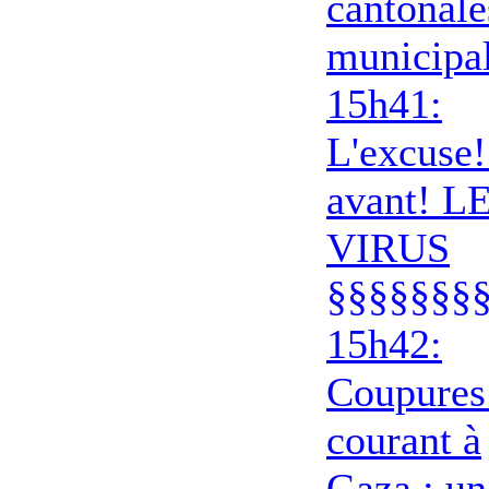
cantonale
municipa
15h41:
L'excuse!
avant! L
VIRUS
§§§§§§§
15h42:
Coupures
courant à
Gaza : un