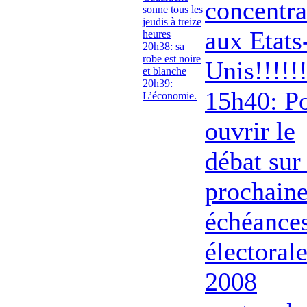
concentra
sonne tous les
jeudis à treize
aux Etats
heures
20h38: sa
robe est noire
Unis!!!!!
et blanche
20h39:
15h40: P
L’économie.
ouvrir le
débat sur 
prochain
échéance
électorale
2008