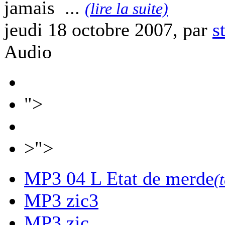
jamais ...
(lire la suite)
jeudi 18 octobre 2007, par
s
Audio
">
>">
MP3
04 L Etat de merde
(
MP3
zic3
MP3
zic