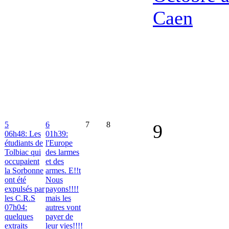
Caen
5
6
7
8
9
06h48: Les
01h39:
étudiants de
l'Europe
Tolbiac qui
des larmes
occupaient
et des
la Sorbonne
armes. E!!t
ont été
Nous
expulsés par
payons!!!!
les C.R.S
mais les
07h04:
autres vont
quelques
payer de
extraits
leur vies!!!!