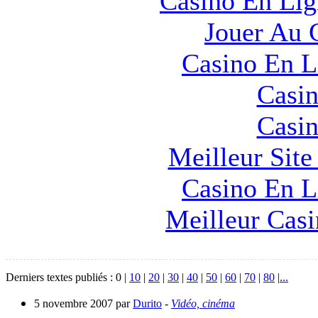
Casino En Lig
Jouer Au 
Casino En L
Casin
Casin
Meilleur Sit
Casino En L
Meilleur Cas
Derniers textes publiés :
0
|
10
|
20
|
30
|
40
|
50
|
60
|
70
|
80
|
...
5 novembre 2007 par
Durito
-
Vidéo, cinéma