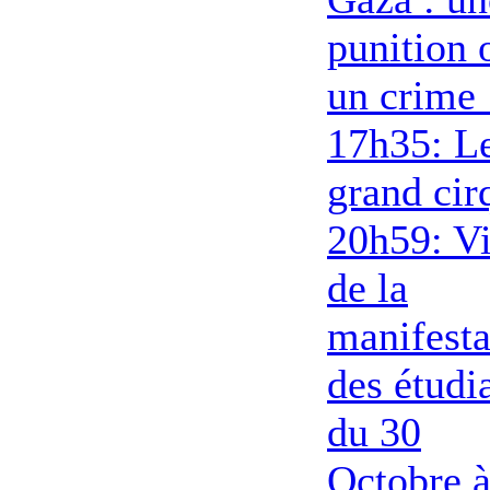
punition 
un crime 
17h35: L
grand cir
20h59: V
de la
manifesta
des étudi
du 30
Octobre 