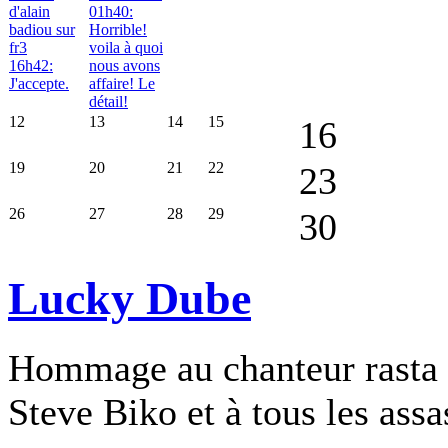
d'alain
01h40:
badiou sur
Horrible!
fr3
voila à quoi
16h42:
nous avons
J'accepte.
affaire! Le
détail!
12
13
14
15
16
19
20
21
22
23
26
27
28
29
30
Lucky Dube
Hommage au chanteur rasta 
Steve Biko et à tous les assa