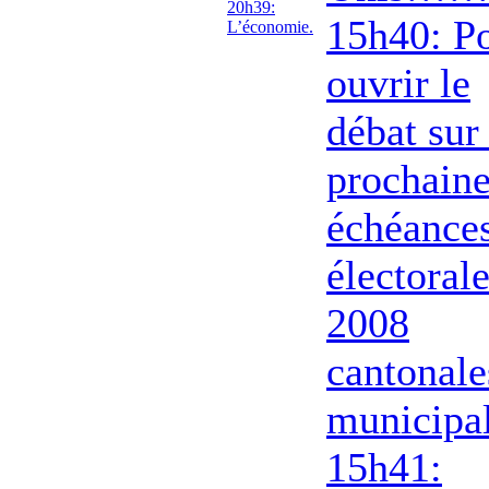
20h39:
15h40: P
L’économie.
ouvrir le
débat sur 
prochain
échéance
électorale
2008
cantonale
municipa
15h41: