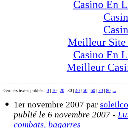
Casino En L
Casin
Casin
Meilleur Sit
Casino En L
Meilleur Cas
Derniers textes publiés :
0
|
10
|
20
|
30
|
40
|
50
|
60
|
70
|
80
|
...
1er novembre 2007 par
soleilc
publié le 6 novembre 2007
-
Lu
combats, bagarres