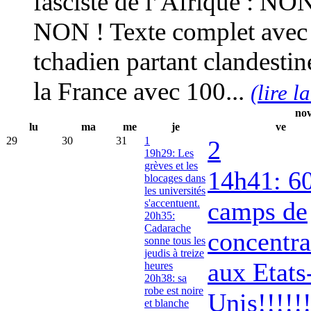
fasciste de l’Afrique : N
NON ! Texte complet avec 
tchadien partant clandesti
la France avec 100...
(lire l
nov
lu
ma
me
je
ve
29
30
31
1
2
19h29: Les
grèves et les
14h41: 6
blocages dans
les universités
camps de
s'accentuent.
20h35:
Cadarache
concentra
sonne tous les
jeudis à treize
aux Etats
heures
20h38: sa
robe est noire
Unis!!!!!
et blanche