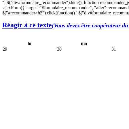
"; $("div#formulaire_recommander").hide(); function recommander_j
.ajaxForm({"target":"#formulaire_recommander", "after":recommande
$("#recommander>h2").click(function(){ $("div#formulaire_recomman
Réagir à ce texte
(Vous devez être coopérateur du 
lu
ma
29
30
31