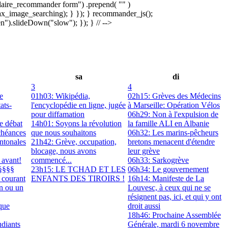
laire_recommander form") .prepend( "
" )
x_image_searching); } }); } recommander_js();
).slideDown("slow"); }); } // -->
sa
di
3
4
e
01h03: Wikipédia,
02h15: Grèves des Médecins
ats-
l'encyclopédie en ligne, jugée
à Marseille: Opération Vélos
pour diffamation
06h29: Non à l'expulsion de
e débat
14h01: Soyons la révolution
la famille ALI en Albanie
chéances
que nous souhaitons
06h32: Les marins-pêcheurs
antonales
21h42: Grève, occupation,
bretons menacent d'étendre
blocage, nous avons
leur grève
 avant!
commencé...
06h33: Sarkogrève
§§§§
23h15: LE TCHAD ET LES
06h34: Le gouvernement
 courant
ENFANTS DES TIROIRS !
16h14: Manifeste de La
on ou un
Louvesc, à ceux qui ne se
résignent pas, ici, et qui y ont
que
droit aussi
18h46: Prochaine Assemblée
udiants
Générale, mardi 6 novembre