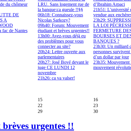
tude du chômeur
LRU. Sans logement rue de
d’Ibrahim Arpaci
la banque:ça gueule !!§§
21h51: L'université 
LUTTE DE
06h18: Connaissez-vous
vendue aux enchères
S A
Nicolas Sarkozy?
23h29: SUPPRES
WOOD
09h40: Forum: Mouvement
LA LOI PÉCRESS
 fac de Nantes
étudiant et brèves urgentes!!
FERMETURE DE
13h00: Avez-vous déjà eu
BOURSES ET DE
des problèmes pour vous
BANQUES ?
connecter au site?
23h30: Un milliard 
20h24: Lettre ouverte aux
personnes survivent
parlementaires
d’un dollar par jour
20h27: José Bové devant le
23h35: Mouvement 
juge CE LUNDI 12
mouvement révoluti
novembre
21h26: ça va valser!
15
16
22
23
29
30
brèves urgentes !!