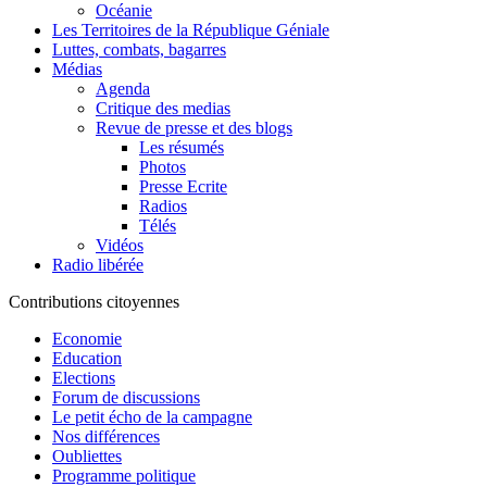
Océanie
Les Territoires de la République Géniale
Luttes, combats, bagarres
Médias
Agenda
Critique des medias
Revue de presse et des blogs
Les résumés
Photos
Presse Ecrite
Radios
Télés
Vidéos
Radio libérée
Contributions citoyennes
Economie
Education
Elections
Forum de discussions
Le petit écho de la campagne
Nos différences
Oubliettes
Programme politique