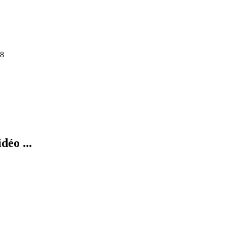
8
déo ...