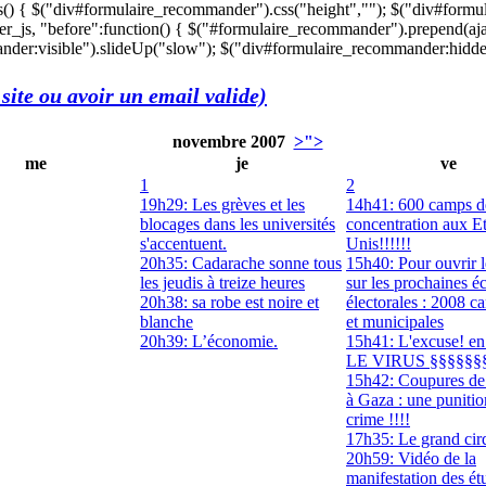
s() { $("div#formulaire_recommander").css("height",""); $("div#formu
r_js, "before":function() { $("#formulaire_recommander").prepend(aja
der:visible").slideUp("slow"); $("div#formulaire_recommander:hidden"
site ou avoir un email valide)
novembre 2007
>">
me
je
ve
1
2
19h29: Les grèves et les
14h41: 600 camps d
blocages dans les universités
concentration aux Et
s'accentuent.
Unis!!!!!!
20h35: Cadarache sonne tous
15h40: Pour ouvrir l
les jeudis à treize heures
sur les prochaines é
20h38: sa robe est noire et
électorales : 2008 c
blanche
et municipales
20h39: L’économie.
15h41: L'excuse! en
LE VIRUS §§§§§§
15h42: Coupures de
à Gaza : une puniti
crime !!!!
17h35: Le grand cir
20h59: Vidéo de la
manifestation des ét