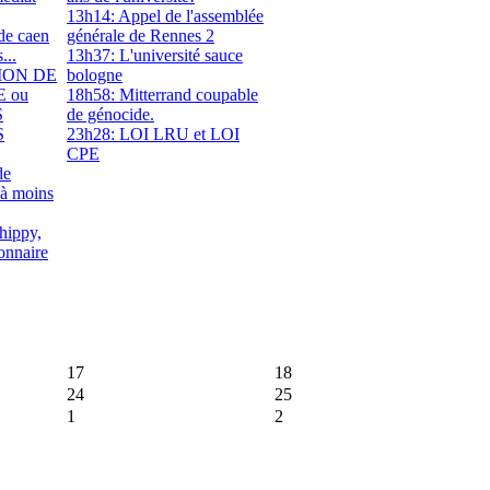
13h14: Appel de l'assemblée
de caen
générale de Rennes 2
...
13h37: L'université sauce
SION DE
bologne
E ou
18h58: Mitterrand coupable
S
de génocide.
S
23h28: LOI LRU et LOI
CPE
de
 à moins
hippy,
onnaire
17
18
24
25
1
2