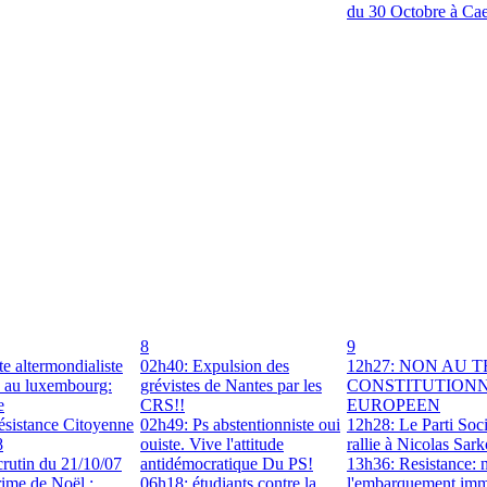
du 30 Octobre à Ca
8
9
te altermondialiste
02h40: Expulsion des
12h27: NON AU 
, au luxembourg:
grévistes de Nantes par les
CONSTITUTION
e
CRS!!
EUROPEEN
ésistance Citoyenne
02h49: Ps abstentionniste oui
12h28: Le Parti Soci
8
ouiste. Vive l'attitude
rallie à Nicolas Sar
rutin du 21/10/07
antidémocratique Du PS!
13h36: Resistance: 
ime de Noël :
06h18: étudiants contre la
l'embarquement imm