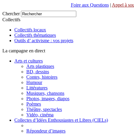
Foire aux Questions
|
Appel à sou
Chercher
Collectifs
Collectifs locaux
Collectifs thématiques
Outils d’ activisme : vos projets
La campagne en direct
Arts et cultures
Arts plastiques
BD, dessins
Contes, histoires
Humour
Littératures
Musiques, chansons
Photos, images, diapos
Poèmes
Théâtre, spectacles
Vidéo, cinéma
Collectes d’Idées Enthousiastes et Libres (CIELs)
Répondeur d’images