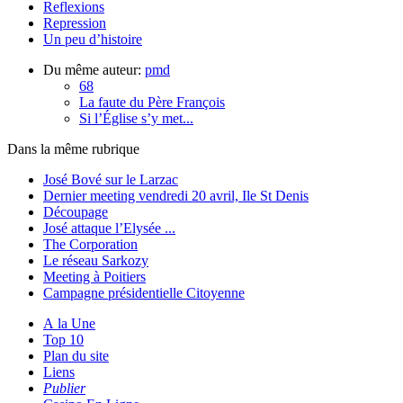
Reflexions
Repression
Un peu d’histoire
Du même auteur:
pmd
68
La faute du Père François
Si l’Église s’y met...
Dans la même rubrique
José Bové sur le Larzac
Dernier meeting vendredi 20 avril, Ile St Denis
Découpage
José attaque l’Elysée ...
The Corporation
Le réseau Sarkozy
Meeting à Poitiers
Campagne présidentielle Citoyenne
A la Une
Top 10
Plan du site
Liens
Publier