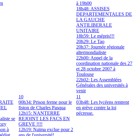
en
à 19h00
18h48: ASSISES
DEPARTEMENTALES DE
LA GAUCHE
ANTILIBERALE
UNITAIRE
18h59: Le mépris!!!
20h29: Le Tao
20h37: Journée régionale
altermondialiste
22h00: Appel de la
coordination nationale des 27
et 28 octobre 2007 à
Toulouse
22h02: Les Assemblées
Générales des universités à
venir
10
11
TRAITE
00h34: Prison ferme pour le
03h48: Les lycéens rentrent
NEL
fiston de Charles Pasqua
en grève contre la loi
12h15: NANTERRE
pécresse.
aliste se
REJOINT LES FACS EN
kozy
GREVE !!!!
non à
12h19: Naïma exclue pour 2
édiat
ans de l'université!