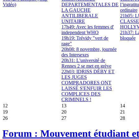
Vidéo)
DEPARTEMENTALES DE
l’ingrati
LA GAUCHE
ordinaire
ANTILIBERALE
21h05: 
UNITAIRE
CLASSE
17h49: Avec les femmes d'
HOLLY
independent WHO
21h37: La
19h19: Trévidy "vert de
bloquée
rage"
20h08: 8 novembre, journée
des Intersexes
20h31: L'université de
Rennes 2 se met en grève
22h03: IDRISS DÉBY ET
LES JUGES
COMPRADORES ONT
LAISSÉ S'ENFUIR LES
COMPLICES DES
CRIMINELS !
12
13
14
19
20
21
26
27
28
Forum : Mouvement étudiant et 