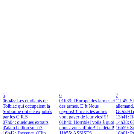
5
6
7
06h48: Les étudiants de
01h39: l'Europe des larmes et
11h45: Si
Tolbiac qui occupaient la
des armes. E!!t Nous
allemand
Sorbonne ont été expulsés
payons!!!! mais les autres
GOösHl 
par les C.R.S
vont payer de leur vies!!!!
13h41: R
07h04: quelques extraits
01h40: Horrible! voila à quoi
14h38: 6
d'alain badiou sur fr3
nous avons affaire! Le détail!
16h59: Sc
16h42: J'accepte. (Clip
11h55: ASSISES
18h01: Pr