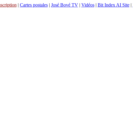
scription
|
Cartes postales
|
José Bové TV
|
Vidéos
|
Bit Index AI Site
|