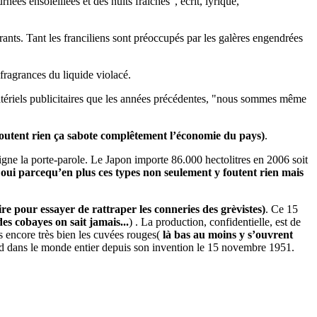
es ensoleillées et des nuits fraîches", écrit, lyrique,
irants. Tant les franciliens sont préoccupés par les galères engendrées
fragrances du liquide violacé.
atériels publicitaires que les années précédentes, "nous sommes même
foutent rien ça sabote complêtement l’économie du pays)
.
ligne la porte-parole. Le Japon importe 86.000 hectolitres en 2006 soit
 oui parcequ’en plus ces types non seulement y foutent rien mais
aire pour essayer de rattraper les conneries des grèvistes)
. Ce 15
es cobayes on sait jamais...
) . La production, confidentielle, est de
as encore très bien les cuvées rouges(
là bas au moins y s’ouvrent
and dans le monde entier depuis son invention le 15 novembre 1951.