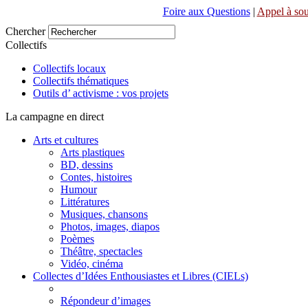
Foire aux Questions
|
Appel à sou
Chercher
Collectifs
Collectifs locaux
Collectifs thématiques
Outils d’ activisme : vos projets
La campagne en direct
Arts et cultures
Arts plastiques
BD, dessins
Contes, histoires
Humour
Littératures
Musiques, chansons
Photos, images, diapos
Poèmes
Théâtre, spectacles
Vidéo, cinéma
Collectes d’Idées Enthousiastes et Libres (CIELs)
Répondeur d’images