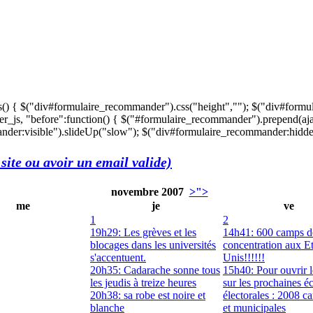
s() { $("div#formulaire_recommander").css("height",""); $("div#formu
r_js, "before":function() { $("#formulaire_recommander").prepend(aja
der:visible").slideUp("slow"); $("div#formulaire_recommander:hidden"
site ou avoir un email valide)
novembre 2007
>">
me
je
ve
1
2
19h29: Les grèves et les
14h41: 600 camps d
blocages dans les universités
concentration aux Et
s'accentuent.
Unis!!!!!!
20h35: Cadarache sonne tous
15h40: Pour ouvrir l
les jeudis à treize heures
sur les prochaines é
20h38: sa robe est noire et
électorales : 2008 c
blanche
et municipales