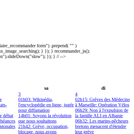
laire_recommander form") .prepend( "
" )
x_image_searching); } }); } recommander_js();
).slideDown("slow"); }); } // -->
sa
di
3
4
e
01h03: Wikipédia,
02h15: Grèves des Médecins
ats-
l'encyclopédie en ligne, jugée
à Marseille: Opération Vélos
pour diffamation
06h29: Non à l'expulsion de
e débat
14h01: Soyons la révolution
la famille ALI en Albanie
chéances
que nous souhaitons
06h32: Les marins-pêcheurs
antonales
21h42: Grève, occupation,
bretons menacent d'étendre
blocage, nous avons
leur grève