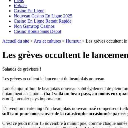
Liens
Publier
Casino En Ligne
Nouveau Casino En Ligne 2025
Casino En Ligne Retrait Rapide
Non Gamstop Casinos
Casino Bonus Sans Depot
Accueil du site
>
Arts et cultures
>
Humour
> Les grèves occultent le
Les grèves occultent le lanceme
Salauds de grévistes !
Les grèves occultent le lancement du beaujolais nouveau
Lancé aujourd’hui, le beaujolais nouveau subit également de plein fouet
notamment au Japon... (
ha ! voilà un beau pays, au moins eux quan
eux !
), premier pays importateur.
L’invention marketing d’un beaujolais nouveau rosé compensera-t-elle
suffisant pour nous sauver de la catastrophe occasionnée par ces g
C’est ce jeudi matin 15 novembre à minuit pile, comme chaque année, q