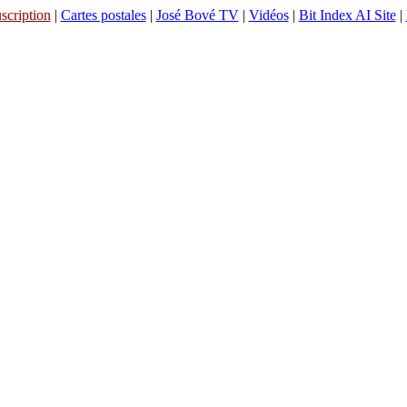
scription
|
Cartes postales
|
José Bové TV
|
Vidéos
|
Bit Index AI Site
|