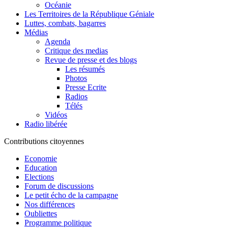
Océanie
Les Territoires de la République Géniale
Luttes, combats, bagarres
Médias
Agenda
Critique des medias
Revue de presse et des blogs
Les résumés
Photos
Presse Ecrite
Radios
Télés
Vidéos
Radio libérée
Contributions citoyennes
Economie
Education
Elections
Forum de discussions
Le petit écho de la campagne
Nos différences
Oubliettes
Programme politique