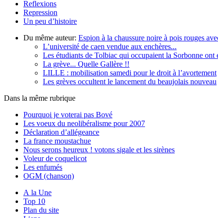
Reflexions
Repression
Un peu d’histoire
Du même auteur:
Espion à la chaussure noire à pois rouges ave
L’université de caen vendue aux enchères...
Les étudiants de Tolbiac qui occupaient la Sorbonne ont 
La grève... Quelle Gallère !!
LILLE : mobilisation samedi pour le droit à l’avortement
Les grèves occultent le lancement du beaujolais nouveau
Dans la même rubrique
Pourquoi je voterai pas Bové
Les voeux du neolibéralisme pour 2007
Déclaration d’allégeance
La france moustachue
Nous serons heureux ! votons sigale et les sirènes
Voleur de coquelicot
Les enfumés
OGM (chanson)
A la Une
Top 10
Plan du site