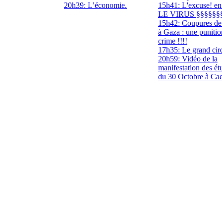
20h39: L’économie.
15h41: L'excuse! en
LE VIRUS §§§§§§
15h42: Coupures de
à Gaza : une puniti
crime !!!!
17h35: Le grand cir
20h59: Vidéo de la
manifestation des ét
du 30 Octobre à Ca