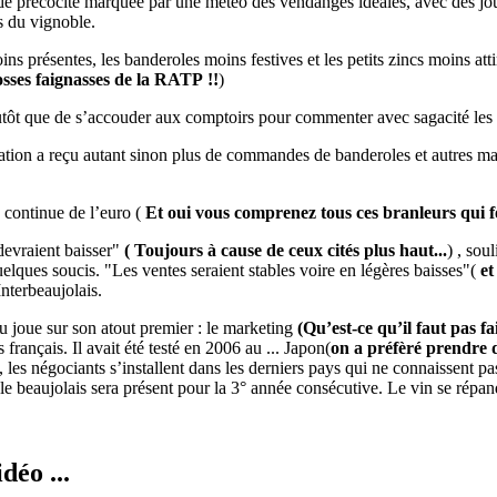
 précocité marquée par une météo des vendanges idéales, avec des journé
s du vignoble.
ns présentes, les banderoles moins festives et les petits zincs moins att
rosses faignasses de la RATP !!
)
lutôt que de s’accouder aux comptoirs pour commenter avec sagacité les 
ération a reçu autant sinon plus de commandes de banderoles et autres m
e continue de l’euro (
Et oui vous comprenez tous ces branleurs qui 
devraient baisser"
( Toujours à cause de ceux cités plus haut...
) , sou
uelques soucis. "Les ventes seraient stables voire en légères baisses"(
et
Interbeaujolais.
u joue sur son atout premier : le marketing
(Qu’est-ce qu’il faut pas f
rançais. Il avait été testé en 2006 au ... Japon(
on a préfèré prendre d
, les négociants s’installent dans les derniers pays qui ne connaissent p
le beaujolais sera présent pour la 3° année consécutive. Le vin se rép
déo ...