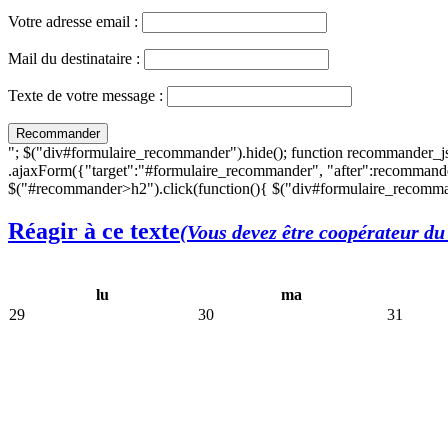
Votre adresse email :
Mail du destinataire :
Texte de votre message :
"; $("div#formulaire_recommander").hide(); function recommander_j
.ajaxForm({"target":"#formulaire_recommander", "after":recommande
$("#recommander>h2").click(function(){ $("div#formulaire_recomman
Réagir à ce texte
(Vous devez être coopérateur du 
lu
ma
29
30
31