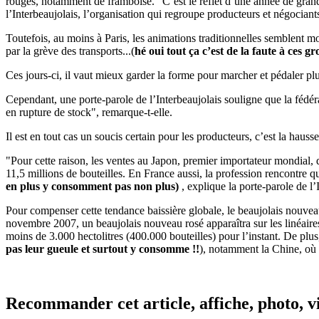
rouges, notamment de framboise. "C’est le reflet d’une année de grande
l’Interbeaujolais, l’organisation qui regroupe producteurs et négociant
Toutefois, au moins à Paris, les animations traditionnelles semblent moi
par la grève des transports...(
hé oui tout ça c’est de la faute à ces g
Ces jours-ci, il vaut mieux garder la forme pour marcher et pédaler p
Cependant, une porte-parole de l’Interbeaujolais souligne que la féd
en rupture de stock", remarque-t-elle.
Il est en tout cas un soucis certain pour les producteurs, c’est la hauss
"Pour cette raison, les ventes au Japon, premier importateur mondial, 
11,5 millions de bouteilles. En France aussi, la profession rencontre q
en plus y consomment pas non plus)
, explique la porte-parole de l’
Pour compenser cette tendance baissière globale, le beaujolais nouvea
novembre 2007, un beaujolais nouveau rosé apparaîtra sur les linéaires f
moins de 3.000 hectolitres (400.000 bouteilles) pour l’instant. De plus
pas leur gueule et surtout y consomme !!
), notamment la Chine, où 
Recommander cet article, affiche, photo, vi