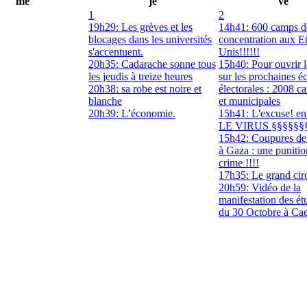
me
je
ve
1
2
19h29: Les grèves et les
14h41: 600 camps d
blocages dans les universités
concentration aux Et
s'accentuent.
Unis!!!!!!
20h35: Cadarache sonne tous
15h40: Pour ouvrir l
les jeudis à treize heures
sur les prochaines é
20h38: sa robe est noire et
électorales : 2008 c
blanche
et municipales
20h39: L’économie.
15h41: L'excuse! en
LE VIRUS §§§§§§
15h42: Coupures de
à Gaza : une puniti
crime !!!!
17h35: Le grand cir
20h59: Vidéo de la
manifestation des ét
du 30 Octobre à Ca