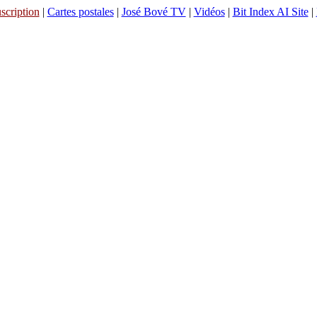
scription
|
Cartes postales
|
José Bové TV
|
Vidéos
|
Bit Index AI Site
|