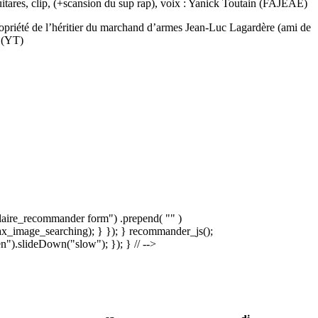
res, clip, (+scansion du sup rap), voix : Yanick Toutain (FAJEAE)
1 propriété de l’héritier du marchand d’armes Jean-Luc Lagardère (ami de
! (YT)
laire_recommander form") .prepend( "
" )
x_image_searching); } }); } recommander_js();
).slideDown("slow"); }); } // -->