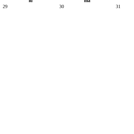
lu
ma
29
30
31