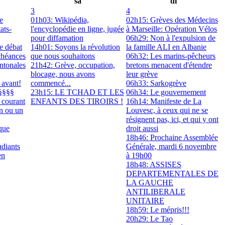
sa
di
3
4
e
01h03: Wikipédia,
02h15: Grèves des Médecins
ats-
l'encyclopédie en ligne, jugée
à Marseille: Opération Vélos
pour diffamation
06h29: Non à l'expulsion de
e débat
14h01: Soyons la révolution
la famille ALI en Albanie
chéances
que nous souhaitons
06h32: Les marins-pêcheurs
antonales
21h42: Grève, occupation,
bretons menacent d'étendre
blocage, nous avons
leur grève
 avant!
commencé...
06h33: Sarkogrève
§§§§
23h15: LE TCHAD ET LES
06h34: Le gouvernement
 courant
ENFANTS DES TIROIRS !
16h14: Manifeste de La
on ou un
Louvesc, à ceux qui ne se
résignent pas, ici, et qui y ont
que
droit aussi
18h46: Prochaine Assemblée
udiants
Générale, mardi 6 novembre
en
à 19h00
18h48: ASSISES
DEPARTEMENTALES DE
LA GAUCHE
ANTILIBERALE
UNITAIRE
18h59: Le mépris!!!
20h29: Le Tao