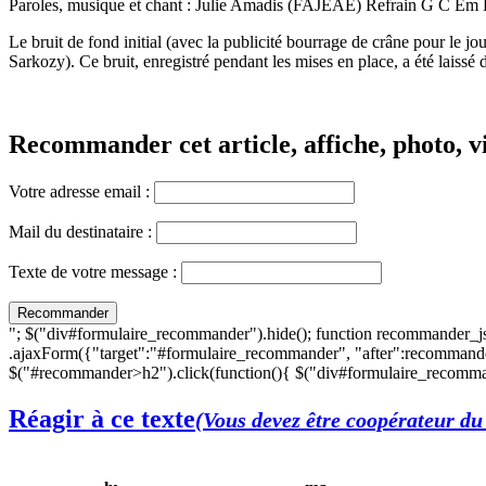
Paroles, musique et chant : Julie Amadis (FAJEAE) Refrain G C Em 
Le bruit de fond initial (avec la publicité bourrage de crâne pour le j
Sarkozy). Ce bruit, enregistré pendant les mises en place, a été laissé
Recommander cet article, affiche, photo, vi
Votre adresse email :
Mail du destinataire :
Texte de votre message :
"; $("div#formulaire_recommander").hide(); function recommander_j
.ajaxForm({"target":"#formulaire_recommander", "after":recommande
$("#recommander>h2").click(function(){ $("div#formulaire_recomman
Réagir à ce texte
(Vous devez être coopérateur du 