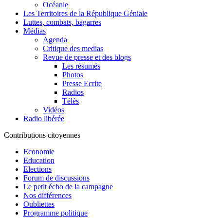
Océanie
Les Territoires de la République Géniale
Luttes, combats, bagarres
Médias
Agenda
Critique des medias
Revue de presse et des blogs
Les résumés
Photos
Presse Ecrite
Radios
Télés
Vidéos
Radio libérée
Contributions citoyennes
Economie
Education
Elections
Forum de discussions
Le petit écho de la campagne
Nos différences
Oubliettes
Programme politique