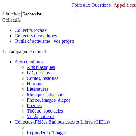
Foire aux Questions
|
Appel à sou
Chercher
Collectifs
Collectifs locaux
Collectifs thématiques
Outils d’ activisme : vos projets
La campagne en direct
Arts et cultures
Arts plastiques
BD, dessins
Contes, histoires
Humour
Littératures
Musiques, chansons
Photos, images, diapos
Poèmes
Théâtre, spectacles
Vidéo, cinéma
Collectes d’Idées Enthousiastes et Libres (CIELs)
Répondeur d’images