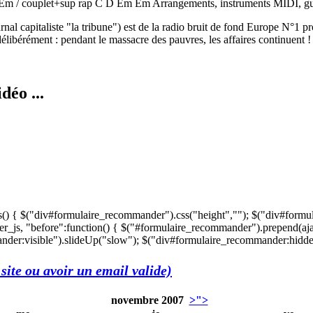
Em / couplet+sup rap C D Em Em Arrangements, instruments MIDI, guita
ournal capitaliste "la tribune") est de la radio bruit de fond Europe N°
 délibérément : pendant le massacre des pauvres, les affaires continuent 
déo ...
s() { $("div#formulaire_recommander").css("height",""); $("div#formu
r_js, "before":function() { $("#formulaire_recommander").prepend(aja
der:visible").slideUp("slow"); $("div#formulaire_recommander:hidden"
site ou avoir un email valide)
novembre 2007
>">