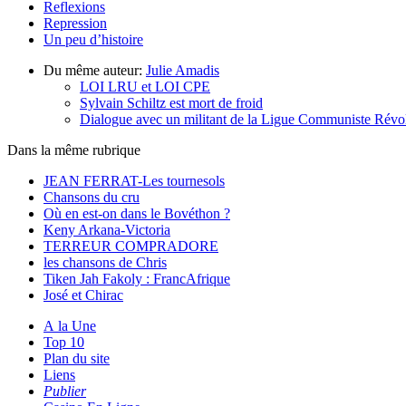
Reflexions
Repression
Un peu d’histoire
Du même auteur:
Julie Amadis
LOI LRU et LOI CPE
Sylvain Schiltz est mort de froid
Dialogue avec un militant de la Ligue Communiste Révolu
Dans la même rubrique
JEAN FERRAT-Les tournesols
Chansons du cru
Où en est-on dans le Bovéthon ?
Keny Arkana-Victoria
TERREUR COMPRADORE
les chansons de Chris
Tiken Jah Fakoly : FrancAfrique
José et Chirac
A la Une
Top 10
Plan du site
Liens
Publier