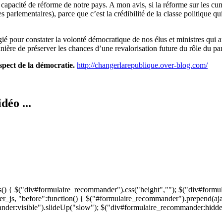
 capacité de réforme de notre pays. A mon avis, si la réforme sur les cum
s parlementaires), parce que c’est la crédibilité de la classe politique q
gié pour constater la volonté démocratique de nos élus et ministres qui
ière de préserver les chances d’une revalorisation future du rôle du pa
spect de la démocratie.
http://changerlarepublique.over-blog.com/
déo ...
s() { $("div#formulaire_recommander").css("height",""); $("div#formu
r_js, "before":function() { $("#formulaire_recommander").prepend(aja
der:visible").slideUp("slow"); $("div#formulaire_recommander:hidden"