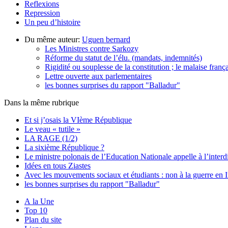
Reflexions
Repression
Un peu d’histoire
Du même auteur:
Uguen bernard
Les Ministres contre Sarkozy
Réforme du statut de l’élu. (mandats, indemnités)
Rigidité ou souplesse de la constitution ; le malaise frança
Lettre ouverte aux parlementaires
les bonnes surprises du rapport "Balladur"
Dans la même rubrique
Et si j’osais la VIème République
Le veau « tutile »
LA RAGE (1/2)
La sixième République ?
Le ministre polonais de l’Education Nationale appelle à l’interd
Idées en tous Ziastes
Avec les mouvements sociaux et étudiants : non à la guerre en I
les bonnes surprises du rapport "Balladur"
A la Une
Top 10
Plan du site