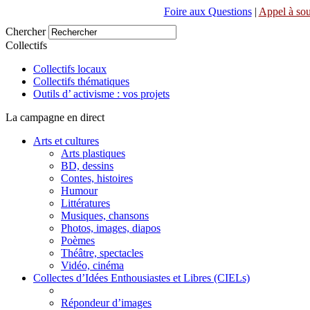
Foire aux Questions
|
Appel à sou
Chercher
Collectifs
Collectifs locaux
Collectifs thématiques
Outils d’ activisme : vos projets
La campagne en direct
Arts et cultures
Arts plastiques
BD, dessins
Contes, histoires
Humour
Littératures
Musiques, chansons
Photos, images, diapos
Poèmes
Théâtre, spectacles
Vidéo, cinéma
Collectes d’Idées Enthousiastes et Libres (CIELs)
Répondeur d’images