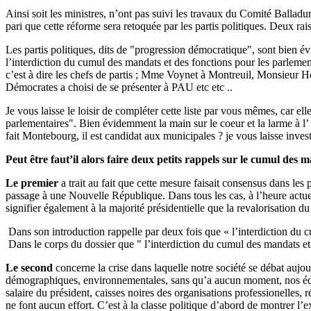
Ainsi soit les ministres, n’ont pas suivi les travaux du Comité Balladur 
pari que cette réforme sera retoquée par les partis politiques. Deux rai
Les partis politiques, dits de "progression démocratique", sont bien évi
l’interdiction du cumul des mandats et des fonctions pour les parleme
c’est à dire les chefs de partis ; Mme Voynet à Montreuil, Monsieur 
Démocrates a choisi de se présenter à PAU etc etc ..
Je vous laisse le loisir de compléter cette liste par vous mêmes, car el
parlementaires". Bien évidemment la main sur le coeur et la larme à l’
fait Montebourg, il est candidat aux municipales ? je vous laisse invest
Peut être faut’il alors faire deux petits rappels sur le cumul des m
Le premier
a trait au fait que cette mesure faisait consensus dans le
passage à une Nouvelle République. Dans tous les cas, à l’heure actuel
signifier également à la majorité présidentielle que la revalorisation d
Dans son introduction rappelle par deux fois que « l’interdiction du c
Dans le corps du dossier que " l’interdiction du cumul des mandats
Le second
concerne la crise dans laquelle notre société se débat aujo
démographiques, environnementales, sans qu’a aucun moment, nos édile
salaire du président, caisses noires des organisations professionelles,
ne font aucun effort. C’est à la classe politique d’abord de montrer l’e