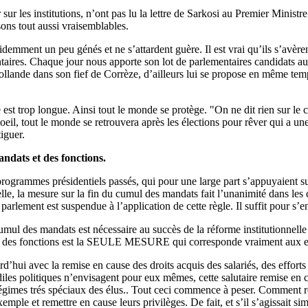
sur les institutions, n’ont pas lu la lettre de Sarkosi au Premier Ministre 
sons tout aussi vraisemblables.
demment un peu génés et ne s’attardent guère. Il est vrai qu’ils s’avèrent
ntaires. Chaque jour nous apporte son lot de parlementaires candidats a
Hollande dans son fief de Corrèze, d’ailleurs lui se propose en même t
le est trop longue. Ainsi tout le monde se protège. "On ne dit rien sur le 
 oeil, tout le monde se retrouvera après les élections pour rêver qui a
iguer.
andats et des fonctions.
s programmes présidentiels passés, qui pour une large part s’appuyaient 
le, la mesure sur la fin du cumul des mandats fait l’unanimité dans les 
u parlement est suspendue à l’application de cette règle. Il suffit pour 
umul des mandats est nécessaire au succès de la réforme institutionnelle
 et des fonctions est la SEULE MESURE qui corresponde vraiment aux 
urd’hui avec la remise en cause des droits acquis des salariés, des effo
s politiques n’envisagent pour eux mêmes, cette salutaire remise en c
 régimes trés spéciaux des élus.. Tout ceci commence à peser. Comment re
xemple et remettre en cause leurs privilèges. De fait, et s’il s’agissait 