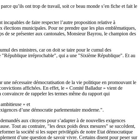
parce qu’ils ont trop de travail, soit ce beau monde s’en fiche et fait le
 incapables de faire respecter l’autre proposition relative à
ux élections municipales. Pour ne prendre que les plus emblèmatiques,
emps de se présenter aux cantonales, Monsieur Bayrou, le champion des
cumul des ministres, car on doit se taire pour le cumul des
 une "République irréprochable", qui a une "Sixième République". Et au
sur une nécessaire démocratisation de la vie politique en promouvant le
convictions affichées. En effet, le « Comité Balladur » vient de
s’en convaincre de rappeler les termes même du rapport qui
 ambitieuse » et
exigences d’une démocratie parlementaire moderne.".
rts demandés aux citoyens pour s’adapter à de nouvelles exigences
ause. Tout au contraire, "les deux poids deux mesures" se succèdent,
former la société si les super privilégiés de notre Etat démocratique
simplement d’une question de savoir vivre. Certains disent pour peser sur