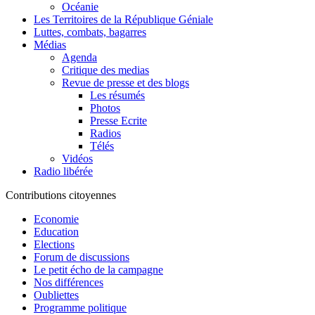
Océanie
Les Territoires de la République Géniale
Luttes, combats, bagarres
Médias
Agenda
Critique des medias
Revue de presse et des blogs
Les résumés
Photos
Presse Ecrite
Radios
Télés
Vidéos
Radio libérée
Contributions citoyennes
Economie
Education
Elections
Forum de discussions
Le petit écho de la campagne
Nos différences
Oubliettes
Programme politique