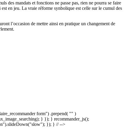
uls des mandats et fonctions ne passe pas, rien ne pourra se faire
ui est en jeu. La vraie réforme synbolique est celle sur le cumul des
 auront l’occasion de mettre ainsi en pratique un changement de
rlement.
laire_recommander form") .prepend( "
" )
x_image_searching); } }); } recommander_js();
).slideDown("slow"); }); } // -->