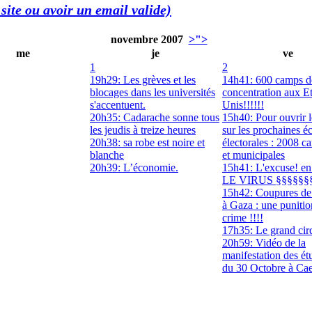
site ou avoir un email valide)
novembre 2007
>">
me
je
ve
1
2
19h29: Les grèves et les
14h41: 600 camps d
blocages dans les universités
concentration aux Et
s'accentuent.
Unis!!!!!!
20h35: Cadarache sonne tous
15h40: Pour ouvrir l
les jeudis à treize heures
sur les prochaines é
20h38: sa robe est noire et
électorales : 2008 c
blanche
et municipales
20h39: L’économie.
15h41: L'excuse! en
LE VIRUS §§§§§§
15h42: Coupures de
à Gaza : une puniti
crime !!!!
17h35: Le grand cir
20h59: Vidéo de la
manifestation des ét
du 30 Octobre à Ca