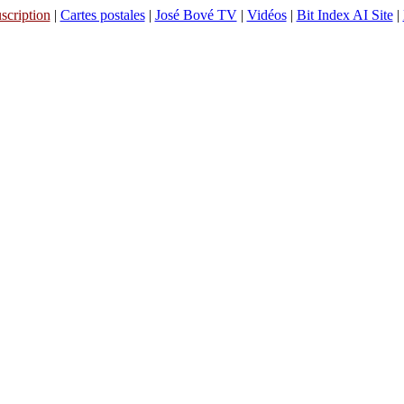
scription
|
Cartes postales
|
José Bové TV
|
Vidéos
|
Bit Index AI Site
|