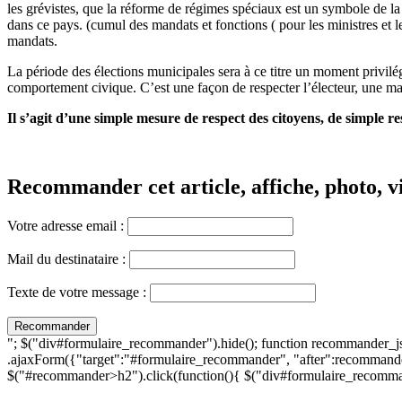
les grévistes, que la réforme de régimes spéciaux est un symbole de la
dans ce pays. (cumul des mandats et fonctions ( pour les ministres et le
mandats.
La période des élections municipales sera à ce titre un moment privilé
comportement civique. C’est une façon de respecter l’électeur, une man
Il s’agit d’une simple mesure de respect des citoyens, de simple re
Recommander cet article, affiche, photo, vi
Votre adresse email :
Mail du destinataire :
Texte de votre message :
"; $("div#formulaire_recommander").hide(); function recommander_j
.ajaxForm({"target":"#formulaire_recommander", "after":recommande
$("#recommander>h2").click(function(){ $("div#formulaire_recomman