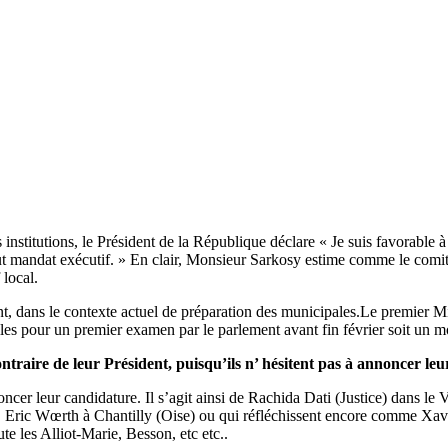
 institutions, le Président de la République déclare « Je suis favorable 
out mandat exécutif. » En clair, Monsieur Sarkosy estime comme le comité 
 local.
, dans le contexte actuel de préparation des municipales.Le premier Mini
lles pour un premier examen par le parlement avant fin février soit un mo
ntraire de leur Président, puisqu’ils n’ hésitent pas à annoncer le
oncer leur candidature. Il s’agit ainsi de Rachida Dati (Justice) dans l
 Eric Wœrth à Chantilly (Oise) ou qui réfléchissent encore comme Xa
e les Alliot-Marie, Besson, etc etc..