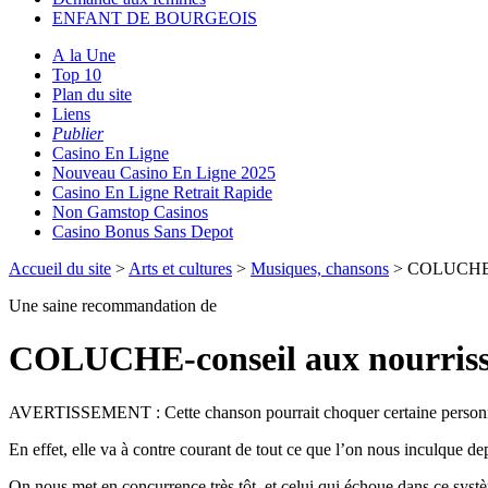
ENFANT DE BOURGEOIS
A la Une
Top 10
Plan du site
Liens
Publier
Casino En Ligne
Nouveau Casino En Ligne 2025
Casino En Ligne Retrait Rapide
Non Gamstop Casinos
Casino Bonus Sans Depot
Accueil du site
>
Arts et cultures
>
Musiques, chansons
> COLUCHE-co
Une saine recommandation de
COLUCHE-conseil aux nourriss
AVERTISSEMENT : Cette chanson pourrait choquer certaine personn
En effet, elle va à contre courant de tout ce que l’on nous inculque de
On nous met en concurrence très tôt, et celui qui échoue dans ce systèm