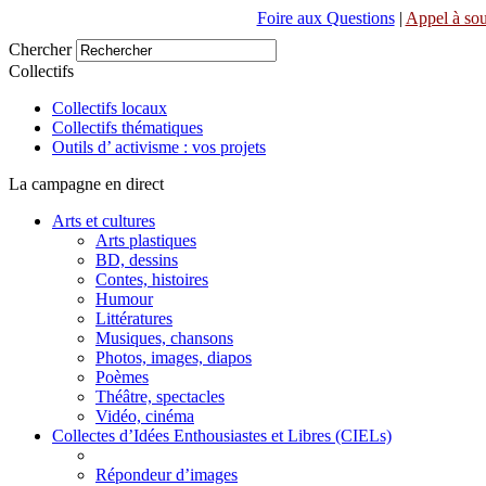
Foire aux Questions
|
Appel à sou
Chercher
Collectifs
Collectifs locaux
Collectifs thématiques
Outils d’ activisme : vos projets
La campagne en direct
Arts et cultures
Arts plastiques
BD, dessins
Contes, histoires
Humour
Littératures
Musiques, chansons
Photos, images, diapos
Poèmes
Théâtre, spectacles
Vidéo, cinéma
Collectes d’Idées Enthousiastes et Libres (CIELs)
Répondeur d’images