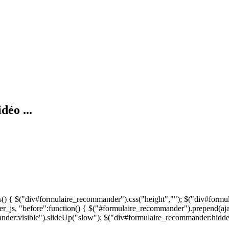
déo ...
s() { $("div#formulaire_recommander").css("height",""); $("div#formu
r_js, "before":function() { $("#formulaire_recommander").prepend(aja
der:visible").slideUp("slow"); $("div#formulaire_recommander:hidden"