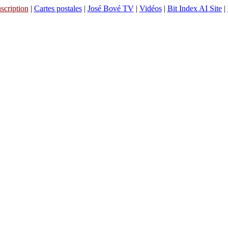
scription
|
Cartes postales
|
José Bové TV
|
Vidéos
|
Bit Index AI Site
|