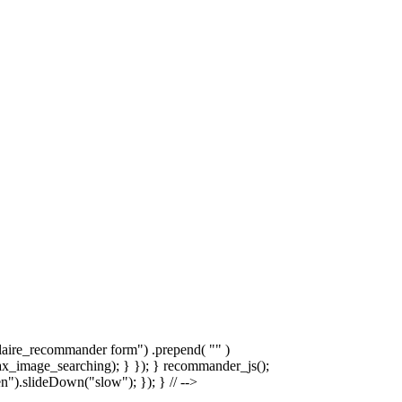
laire_recommander form") .prepend( "
" )
x_image_searching); } }); } recommander_js();
).slideDown("slow"); }); } // -->