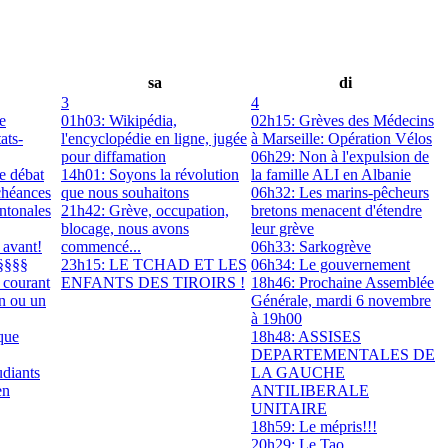
sa
di
3
4
e
01h03: Wikipédia,
02h15: Grèves des Médecins
ats-
l'encyclopédie en ligne, jugée
à Marseille: Opération Vélos
pour diffamation
06h29: Non à l'expulsion de
e débat
14h01: Soyons la révolution
la famille ALI en Albanie
chéances
que nous souhaitons
06h32: Les marins-pêcheurs
antonales
21h42: Grève, occupation,
bretons menacent d'étendre
blocage, nous avons
leur grève
 avant!
commencé...
06h33: Sarkogrève
§§§§
23h15: LE TCHAD ET LES
06h34: Le gouvernement
 courant
ENFANTS DES TIROIRS !
18h46: Prochaine Assemblée
on ou un
Générale, mardi 6 novembre
à 19h00
que
18h48: ASSISES
DEPARTEMENTALES DE
udiants
LA GAUCHE
en
ANTILIBERALE
UNITAIRE
18h59: Le mépris!!!
20h29: Le Tao