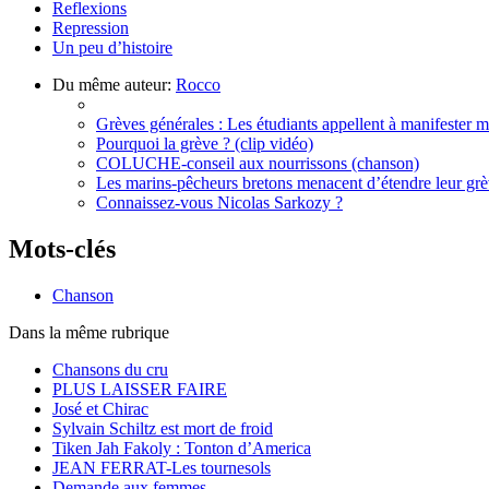
Reflexions
Repression
Un peu d’histoire
Du même auteur:
Rocco
Grèves générales : Les étudiants appellent à manifester 
Pourquoi la grève ? (clip vidéo)
COLUCHE-conseil aux nourrissons (chanson)
Les marins-pêcheurs bretons menacent d’étendre leur gr
Connaissez-vous Nicolas Sarkozy ?
Mots-clés
Chanson
Dans la même rubrique
Chansons du cru
PLUS LAISSER FAIRE
José et Chirac
Sylvain Schiltz est mort de froid
Tiken Jah Fakoly : Tonton d’America
JEAN FERRAT-Les tournesols
Demande aux femmes