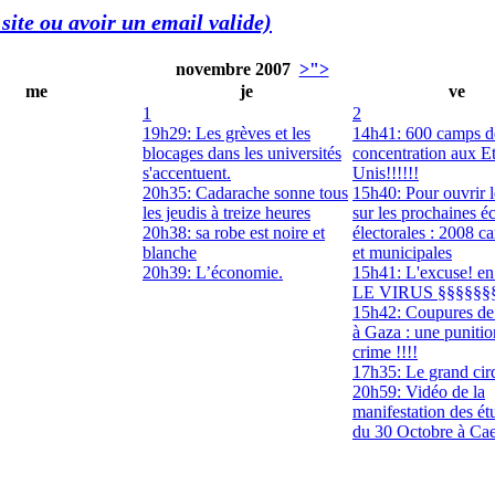
site ou avoir un email valide)
novembre 2007
>">
me
je
ve
1
2
19h29: Les grèves et les
14h41: 600 camps d
blocages dans les universités
concentration aux Et
s'accentuent.
Unis!!!!!!
20h35: Cadarache sonne tous
15h40: Pour ouvrir l
les jeudis à treize heures
sur les prochaines é
20h38: sa robe est noire et
électorales : 2008 c
blanche
et municipales
20h39: L’économie.
15h41: L'excuse! en
LE VIRUS §§§§§§
15h42: Coupures de
à Gaza : une puniti
crime !!!!
17h35: Le grand cir
20h59: Vidéo de la
manifestation des ét
du 30 Octobre à Ca