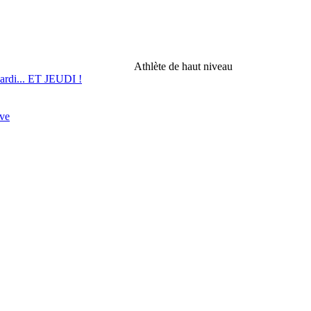
Athlète de haut niveau
mardi... ET JEUDI !
ève