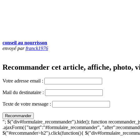
conseil au nourrisson
envoyé par
franck1976
Recommander cet article, affiche, photo, vi
Votre adresse email :
Mail du destinataire :
Texte de votre message :
"; $("div#formulaire_recommander").hide(); function recommander_j
.ajaxForm({"target":"#formulaire_recommander", "after":recommande
$("#recommander>h2").click(function(){ $("div#formulaire_recomman