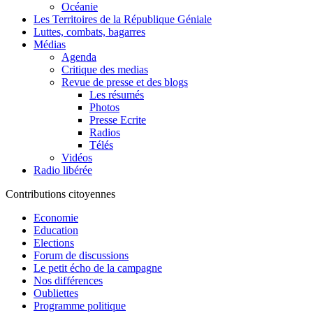
Océanie
Les Territoires de la République Géniale
Luttes, combats, bagarres
Médias
Agenda
Critique des medias
Revue de presse et des blogs
Les résumés
Photos
Presse Ecrite
Radios
Télés
Vidéos
Radio libérée
Contributions citoyennes
Economie
Education
Elections
Forum de discussions
Le petit écho de la campagne
Nos différences
Oubliettes
Programme politique