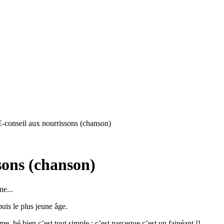
nseil aux nourrissons (chanson)
ons (chanson)
e...
puis le plus jeune âge.
e, hé bien c’est tout simple : c’est parceque c’est un fainéant !!