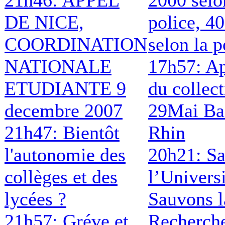
DE NICE,
police, 4
COORDINATION
selon la p
NATIONALE
17h57: A
ETUDIANTE 9
du collect
decembre 2007
29Mai Ba
21h47: Bientôt
Rhin
l'autonomie des
20h21: S
collèges et des
l’Universi
lycées ?
Sauvons l
21h57: Gréve et
Recherch