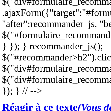
$("div#formulaire_recomma
.ajaxForm({"target":"#for
"after":recommander_js, "be
$("#formulaire_recommande
} }); } recommander_js();
$("#recommander>h2").clic
$("div#formulaire_recomman
$("div#formulaire_recomma
}); } // -->
Réagir à ce texte
(Vous de