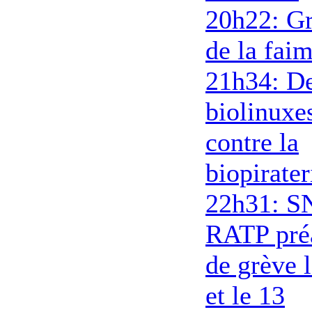
20h22: G
de la fai
21h34: D
biolinuxe
contre la
biopirater
22h31: S
RATP pré
de grève 
et le 13