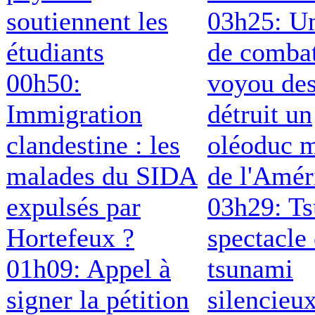
soutiennent les
03h25: Un
étudiants
de comba
00h50:
voyou de
Immigration
détruit un
clandestine : les
oléoduc m
malades du SIDA
de l'Amér
expulsés par
03h29: T
Hortefeux ?
spectacle 
01h09: Appel à
tsunami
signer la pétition
silencieu