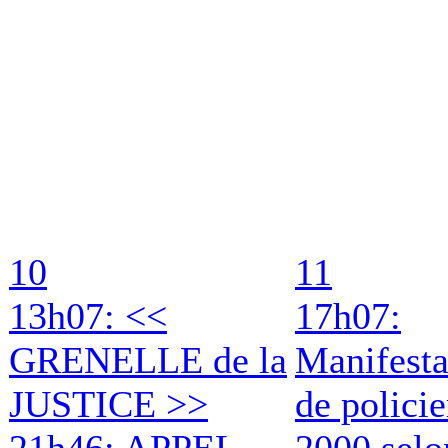
10
11
13h07: <<
17h07:
GRENELLE de la
Manifesta
JUSTICE >>
de policie
21h46: APPEL
2000 selo