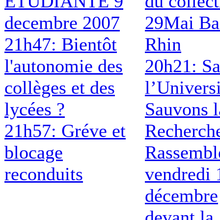
ETUDIANTE 9
du collect
decembre 2007
29Mai Ba
21h47: Bientôt
Rhin
l'autonomie des
20h21: S
collèges et des
l’Universi
lycées ?
Sauvons l
21h57: Gréve et
Recherch
blocage
Rassembl
reconduits
vendredi 
décembre
devant la