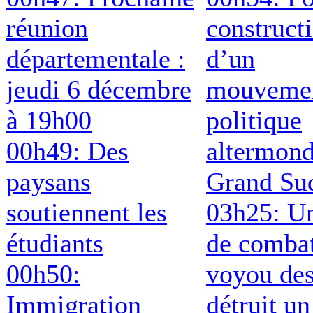
réunion
construct
départementale :
d’un
jeudi 6 décembre
mouveme
à 19h00
politique
00h49: Des
altermond
paysans
Grand Su
soutiennent les
03h25: Un
étudiants
de comba
00h50:
voyou de
Immigration
détruit un