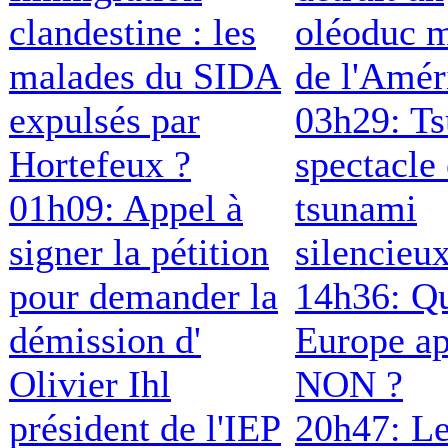
clandestine : les
oléoduc m
malades du SIDA
de l'Amér
expulsés par
03h29: T
Hortefeux ?
spectacle 
01h09: Appel à
tsunami
signer la pétition
silencieu
pour demander la
14h36: Qu
démission d'
Europe ap
Olivier Ihl
NON ?
président de l'IEP
20h47: Le