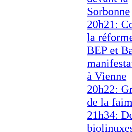
Sorbonne
20h21: Co
la réform
BEP et Ba
manifesta
à Vienne
20h22: G
de la fai
21h34: D
biolinuxe