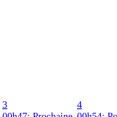
3
4
00h47: Prochaine
00h54: Po