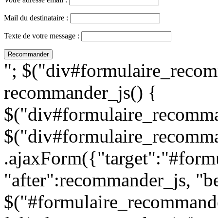
Mail du destinataire :
Texte de votre message :
"; $("div#formulaire_recom
recommander_js() {
$("div#formulaire_recomman
$("div#formulaire_recomma
.ajaxForm({"target":"#for
"after":recommander_js, "be
$("#formulaire_recommande