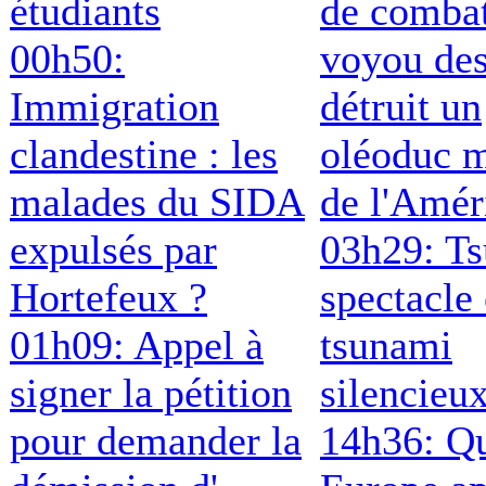
étudiants
de comba
00h50:
voyou de
Immigration
détruit un
clandestine : les
oléoduc m
malades du SIDA
de l'Amér
expulsés par
03h29: T
Hortefeux ?
spectacle 
01h09: Appel à
tsunami
signer la pétition
silencieu
pour demander la
14h36: Qu