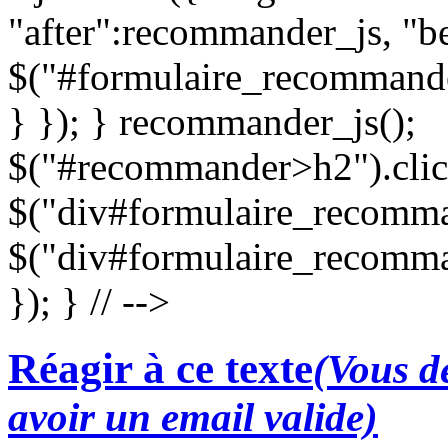
"after":recommander_js, "be
$("#formulaire_recommande
} }); } recommander_js();
$("#recommander>h2").clic
$("div#formulaire_recomman
$("div#formulaire_recomma
}); } // -->
Réagir à ce texte
(Vous de
avoir un email valide)