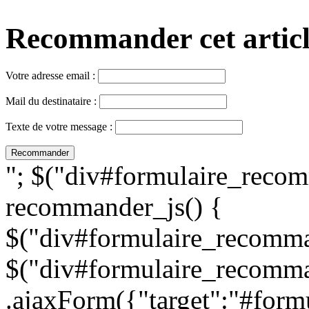
Recommander cet article,
Votre adresse email :
Mail du destinataire :
Texte de votre message :
"; $("div#formulaire_recom
recommander_js() {
$("div#formulaire_recomman
$("div#formulaire_recomma
.ajaxForm({"target":"#for