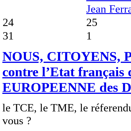
Jean Ferr
24
25
31
1
NOUS, CITOYENS,
contre l’Etat françai
EUROPEENNE des D
le TCE, le TME, le réferendum e
vous ?