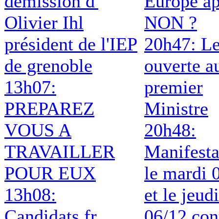
démission d'
Europe ap
Olivier Ihl
NON ?
président de l'IEP
20h47: Le
de grenoble
ouverte a
13h07:
premier
PREPAREZ
Ministre
VOUS A
20h48:
TRAVAILLER
Manifesta
POUR EUX
le mardi 
13h08:
et le jeudi
Candidats.fr
06/12 con