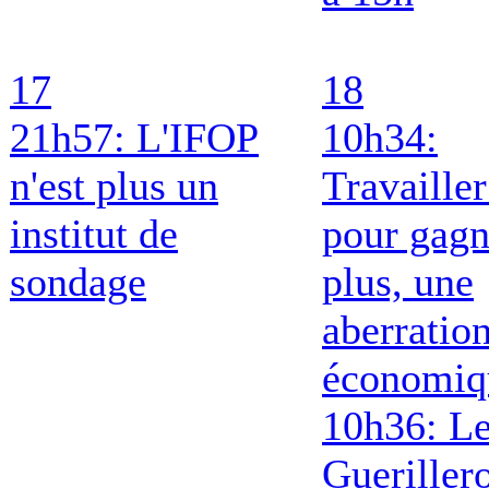
17
18
21h57: L'IFOP
10h34:
n'est plus un
Travailler
institut de
pour gagn
sondage
plus, une
aberratio
économiq
10h36: L
Gueriller