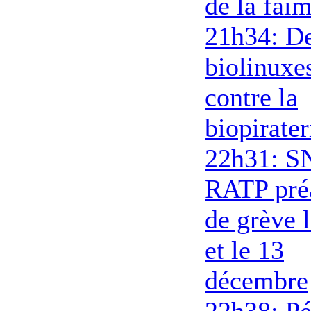
de la fai
21h34: D
biolinuxe
contre la
biopirater
22h31: S
RATP pré
de grève 
et le 13
décembre
22h38: Pé