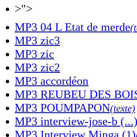
>">
MP3
04 L Etat de merde
(
MP3
zic3
MP3
zic
MP3
zic2
MP3
accordéon
MP3
REUBEU DES BOI
MP3
POUMPAPON
(texte)
MP3
interview-jose-b (...
MP3
Interview Minga (1)