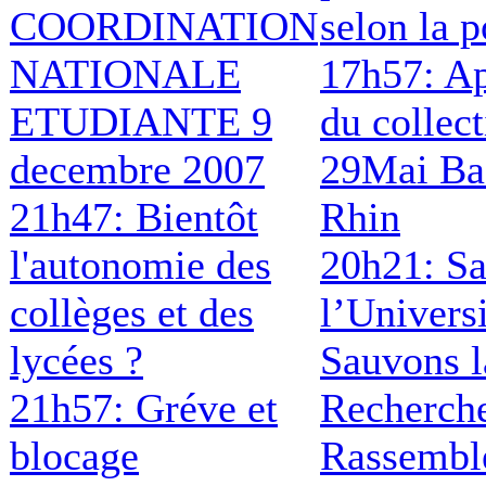
COORDINATION
selon la p
NATIONALE
17h57: A
ETUDIANTE 9
du collect
decembre 2007
29Mai Ba
21h47: Bientôt
Rhin
l'autonomie des
20h21: S
collèges et des
l’Universi
lycées ?
Sauvons l
21h57: Gréve et
Recherch
blocage
Rassembl