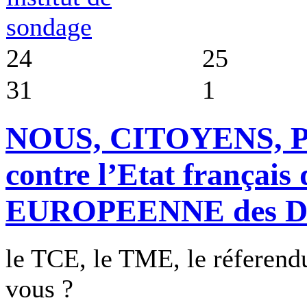
sondage
24
25
31
1
NOUS, CITOYENS,
contre l’Etat françai
EUROPEENNE des D
le TCE, le TME, le réferendum e
vous ?