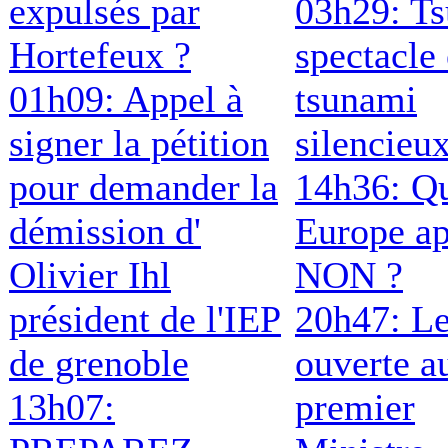
expulsés par
03h29: T
Hortefeux ?
spectacle 
01h09: Appel à
tsunami
signer la pétition
silencieu
pour demander la
14h36: Qu
démission d'
Europe ap
Olivier Ihl
NON ?
président de l'IEP
20h47: Le
de grenoble
ouverte a
13h07:
premier