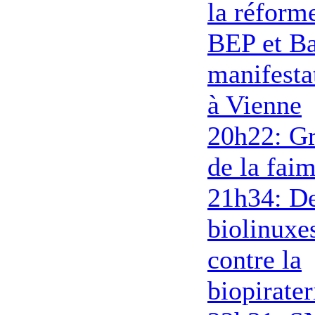
la réform
BEP et Ba
manifesta
à Vienne
20h22: G
de la fai
21h34: D
biolinuxe
contre la
biopirater