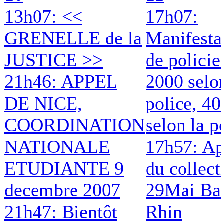
13h07: <<
17h07:
GRENELLE de la
Manifesta
JUSTICE >>
de policie
21h46: APPEL
2000 selo
DE NICE,
police, 4
COORDINATION
selon la p
NATIONALE
17h57: A
ETUDIANTE 9
du collect
decembre 2007
29Mai Ba
21h47: Bientôt
Rhin