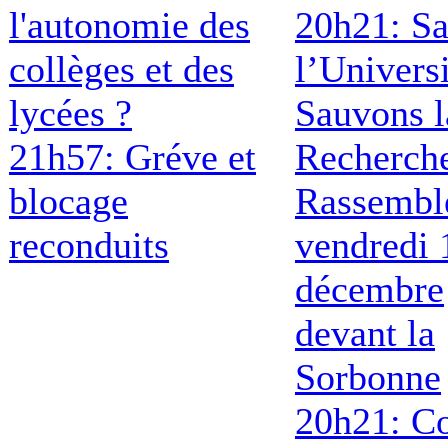
l'autonomie des
20h21: S
collèges et des
l’Universi
lycées ?
Sauvons l
21h57: Gréve et
Recherch
blocage
Rassembl
reconduits
vendredi 
décembre
devant la
Sorbonne
20h21: Co