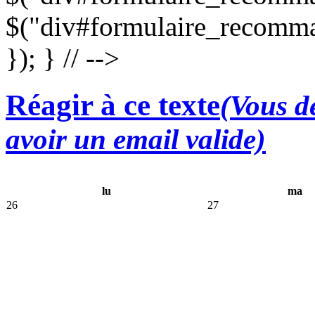
$("div#formulaire_recomma
}); } // -->
Réagir à ce texte
(Vous de
avoir un email valide)
lu
ma
26
27