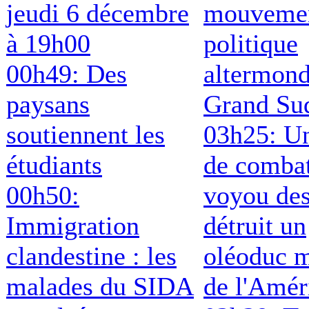
jeudi 6 décembre
mouveme
à 19h00
politique
00h49: Des
altermond
paysans
Grand Su
soutiennent les
03h25: Un
étudiants
de comba
00h50:
voyou de
Immigration
détruit un
clandestine : les
oléoduc m
malades du SIDA
de l'Amér