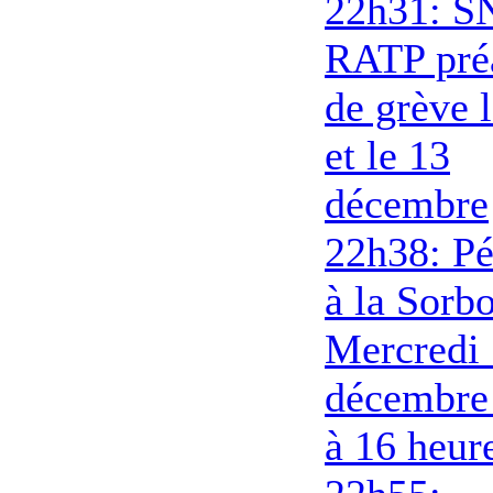
22h31: S
RATP pré
de grève 
et le 13
décembre
22h38: Pé
à la Sorb
Mercredi
décembre
à 16 heur