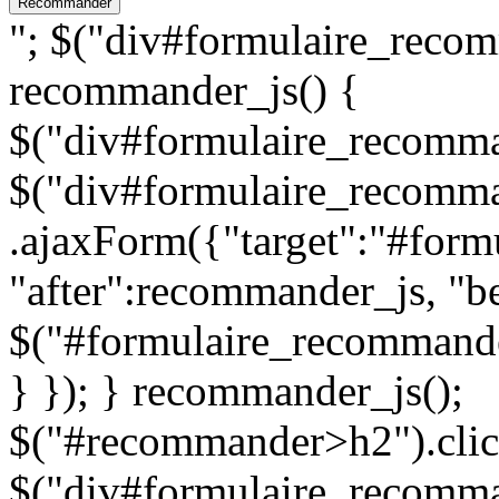
"; $("div#formulaire_recom
recommander_js() {
$("div#formulaire_recomman
$("div#formulaire_recomma
.ajaxForm({"target":"#for
"after":recommander_js, "be
$("#formulaire_recommande
} }); } recommander_js();
$("#recommander>h2").clic
$("div#formulaire_recomman