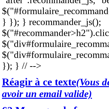
$("#formulaire_recommande
} }); } recommander_js();
$("#recommander>h2").clic
$("div#formulaire_recomman
$("div#formulaire_recomma
}); } // -->
Réagir à ce texte
(Vous de
avoir un email valide)