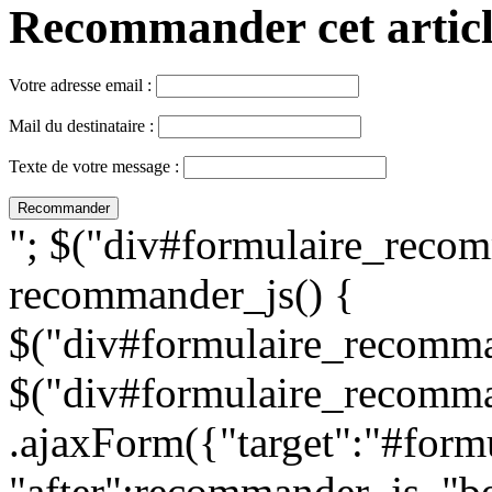
Recommander cet article,
Votre adresse email :
Mail du destinataire :
Texte de votre message :
"; $("div#formulaire_recom
recommander_js() {
$("div#formulaire_recomman
$("div#formulaire_recomma
.ajaxForm({"target":"#for
"after":recommander_js, "be