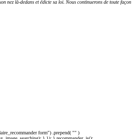
on nez là-dedans et édicte sa loi. Nous continuerons de toute façon
laire_recommander form") .prepend( "
" )
x_image_searching); } }); } recommander_js();