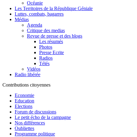
Océanie
Les Territoires de la République Géniale
Luttes, combats, bagarres
Médias
Agenda
Critique des medias
Revue de presse et des blogs
Les résumés
Photos
Presse Ecrite
Radios
Télés
Vidéos
Radio libérée
Contributions citoyennes
Economie
Education
Elections
Forum de discussions
Le petit écho de la campagne
Nos différences
Oubliettes
Programme politique