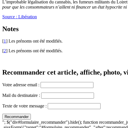
L’improbable légalisation du cannabis, les fumeurs militants du Loiret 
pour que les consommateurs n’aillent ni financer un état hypocrite n
Source : Libération
Notes
[
1
] Les prénoms ont été modifiés.
[
2
] Les prénoms ont été modifiés.
Recommander cet article, affiche, photo, vi
Votre adresse email :
Mail du destinataire :
Texte de votre message :
"; $("div#formulaire_recommander").hide(); function recommander_j
.ajaxForm({"target":"#formulaire_recommander", "after":recommande