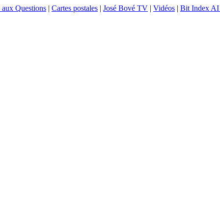
e aux Questions
|
Cartes postales
|
José Bové TV
|
Vidéos
|
Bit Index AI