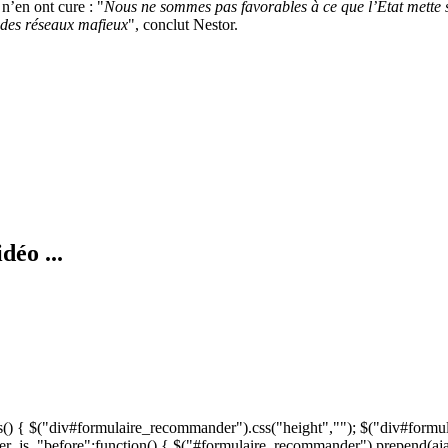
n’en ont cure : "
Nous ne sommes pas favorables à ce que l’Etat mette s
i des réseaux mafieux
", conclut Nestor.
déo ...
s() { $("div#formulaire_recommander").css("height",""); $("div#formu
r_js, "before":function() { $("#formulaire_recommander").prepend(aja