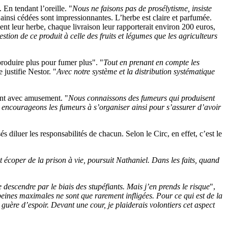
 En tendant l’oreille. "
Nous ne faisons pas de prosélytisme, insiste
ainsi cédées sont impressionnantes. L’herbe est claire et parfumée.
ient leur herbe, chaque livraison leur rapporterait environ 200 euros,
tion de ce produit à celle des fruits et légumes que les agriculteurs
produire plus pour fumer plus". "
Tout en prenant en compte les
e justifie Nestor. "
Avec notre système et la distribution systématique
ment avec amusement. "
Nous connaissons des fumeurs qui produisent
encourageons les fumeurs à s’organiser ainsi pour s’assurer d’avoir
 diluer les responsabilités de chacun. Selon le Circ, en effet, c’est le
 écoper de la prison à vie, poursuit Nathaniel. Dans les faits, quand
e descendre par le biais des stupéfiants. Mais j’en prends le risque
",
peines maximales ne sont que rarement infligées. Pour ce qui est de la
e guère d’espoir. Devant une cour, je plaiderais volontiers cet aspect