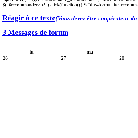
$("#recommander>h2").click(function(){ $("div#formulaire_recomman
Réagir à ce texte
(Vous devez être coopérateur du 
3 Messages de forum
lu
ma
26
27
28