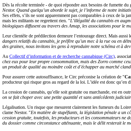
Dès la récolte terminée - de quoi répondre aux besoins de fumette du gr
Nestor. Quand quelqu’un aborde le sujet, je l’informe de notre initiative,
Ses effets, s’ils ne sont apparemment pas comparables à ceux de la jamaï
mais les militants ne regrettent rien. "
L’illégalité du cannabis en augme
biologiques diffusent au travers des Amap, les associations pour le m
Leur clientèle de prédilection demeure l’entourage direct. Mais aussi 
dangers relatifs du cannabis, je préfère qu’un mec à la rue ou en détre
des graines, nous invitons les gens à reproduire notre schéma et à dev
Au
Collectif d’information et de recherche cannabique (Circ)
, associ
chez eux pour leur propre consommation, mais des Zorro comme ceux
un produit de qualité au moindre coût et d’échapper au marché clande
Pour assurer cette autosuffisance, le Circ préconise la création de "
Can
producteur qui risque gros au regard de la loi. L’idée est donc qu’en d
La cession de cannabis, qu’elle soit gratuite ou marchande, est en ou
on se fait choper avec une petite quantité et sans antécédents judiciair
Légalisation. Un risque que mesurent clairement les fumeurs du Loiret
clame Nestor. "
En matière de stupéfiants, la législation pénale a un 
cession gratuite, toutefois, les producteurs et les consommateurs ne doi
du dossier comme circonstance atténuante, mais le délit resterait le m