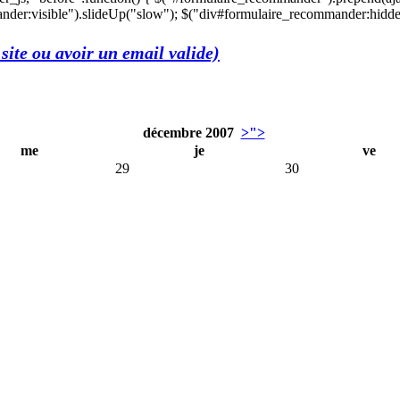
der:visible").slideUp("slow"); $("div#formulaire_recommander:hidden"
site ou avoir un email valide)
décembre 2007
>">
me
je
ve
29
30