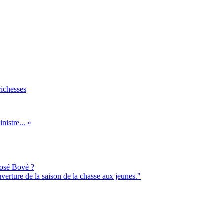
richesses
istre... »
 José Bové ?
erture de la saison de la chasse aux jeunes."