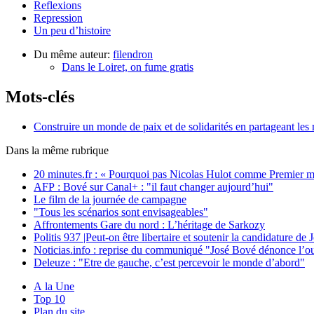
Reflexions
Repression
Un peu d’histoire
Du même auteur:
filendron
Dans le Loiret, on fume gratis
Mots-clés
Construire un monde de paix et de solidarités en partageant les 
Dans la même rubrique
20 minutes.fr : « Pourquoi pas Nicolas Hulot comme Premier min
AFP : Bové sur Canal+ : "il faut changer aujourd’hui"
Le film de la journée de campagne
"Tous les scénarios sont envisageables"
Affrontements Gare du nord : L’héritage de Sarkozy
Politis 937 |Peut-on être libertaire et soutenir la candidature de
Noticias.info : reprise du communiqué "José Bové dénonce l’ouv
Deleuze : "Etre de gauche, c’est percevoir le monde d’abord"
A la Une
Top 10
Plan du site