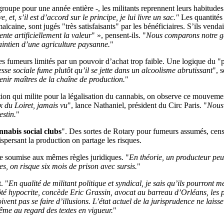
oupe pour une année entière -, les militants reprennent leurs habitudes.
 et, s’il est d’accord sur le principe, je lui livre un sac."
Les quantités 
caine, sont jugés "très satisfaisants" par les bénéficiaires. S’ils venda
nte artificiellement la valeur
" », pensent-ils. "
Nous comparons notre ges
aintien d’une agriculture paysanne.
"
les fumeurs limités par un pouvoir d’achat trop faible. Une logique du "
sse sociale fume plutôt qu’il se jette dans un alcoolisme abrutissant
", s
enir maîtres de la chaîne de production.
"
ation qui milite pour la légalisation du cannabis, on observe ce mouve
 du Loiret, jamais vu
", lance Nathaniel, président du Circ Paris. "
Nous 
stin.
"
nabis social clubs
". Des sortes de Rotary pour fumeurs assumés, censés
ispersant la production on partage les risques.
tre soumise aux mêmes règles juridiques. "
En théorie, un producteur peut
es, on risque six mois de prison avec sursis.
"
. "
En qualité de militant politique et syndical, je sais qu’ils pourront m
côté hypocrite, concède Eric Grassin, avocat au barreau d’Orléans, les 
vent pas se faire d’illusions. L’état actuel de la jurisprudence ne laiss
ême au regard des textes en vigueur.
"