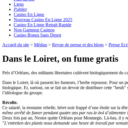
Liens
Publier
Casino En Ligne
Nouveau Casino En Ligne 2025
Casino En Ligne Retrait Rapide
Non Gamstop Casinos
Casino Bonus Sans Depot
Accueil du site
>
Médias
>
Revue de presse et des blogs
>
Presse Ecr
Dans le Loiret, on fume gratis
Près d’Orléans, des militants libertaires cultivent biologiquement du c
Dans le Loiret, là où passent les fumeurs, l’herbe repousse. Pour un pe
biologique. Et, surtout, on se fait un devoir de distribuer cette "beuh"
l’idéologue du groupe.
Récolte.
Ce salarié, la trentaine rebelle, béret noir frappé d’une étoile sur la 
même arrêté de fumer pendant quatre ans par ras-le-bol d’alimenter le
Deux fois par an, Nestor quitte Orléans pour Montargis. Là-bas, il y r
"
L’entretien des plants nous demande une heure de travail par semaine