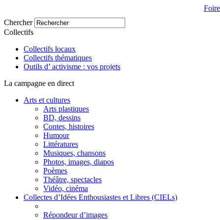
Foir
Chercher
Collectifs
Collectifs locaux
Collectifs thématiques
Outils d’ activisme : vos projets
La campagne en direct
Arts et cultures
Arts plastiques
BD, dessins
Contes, histoires
Humour
Littératures
Musiques, chansons
Photos, images, diapos
Poèmes
Théâtre, spectacles
Vidéo, cinéma
Collectes d’Idées Enthousiastes et Libres (CIELs)
Répondeur d’images