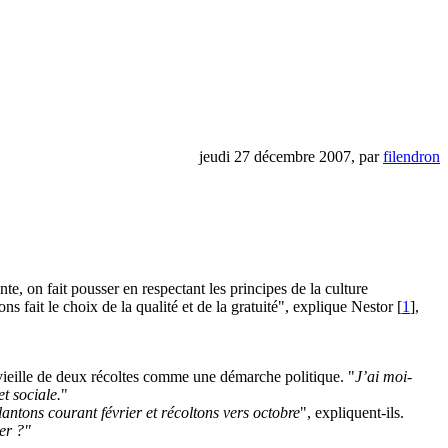
jeudi 27 décembre 2007, par
filendron
te, on fait pousser en respectant les principes de la culture
s fait le choix de la qualité et de la gratuité", explique Nestor [
1
],
ce vieille de deux récoltes comme une démarche politique. "
J’ai moi-
t sociale.
"
antons courant février et récoltons vers octobre
", expliquent-ils.
er ?"