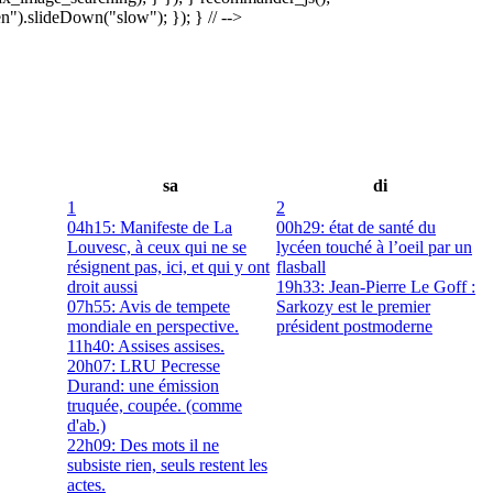
).slideDown("slow"); }); } // -->
sa
di
1
2
04h15: Manifeste de La
00h29: état de santé du
Louvesc, à ceux qui ne se
lycéen touché à l’oeil par un
résignent pas, ici, et qui y ont
flasball
droit aussi
19h33: Jean-Pierre Le Goff :
07h55: Avis de tempete
Sarkozy est le premier
mondiale en perspective.
président postmoderne
11h40: Assises assises.
20h07: LRU Pecresse
Durand: une émission
truquée, coupée. (comme
d'ab.)
22h09: Des mots il ne
subsiste rien, seuls restent les
actes.