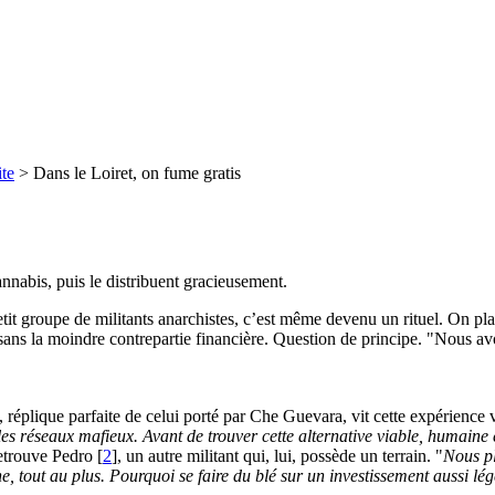
ite
> Dans le Loiret, on fume gratis
annabis, puis le distribuent gracieusement.
tit groupe de militants anarchistes, c’est même devenu un rituel. On plan
 sans la moindre contrepartie financière. Question de principe. "Nous avon
tête, réplique parfaite de celui porté par Che Guevara, vit cette expérien
s réseaux mafieux. Avant de trouver cette alternative viable, humaine e
etrouve Pedro [
2
], un autre militant qui, lui, possède un terrain. "
Nous pl
, tout au plus. Pourquoi se faire du blé sur un investissement aussi lég