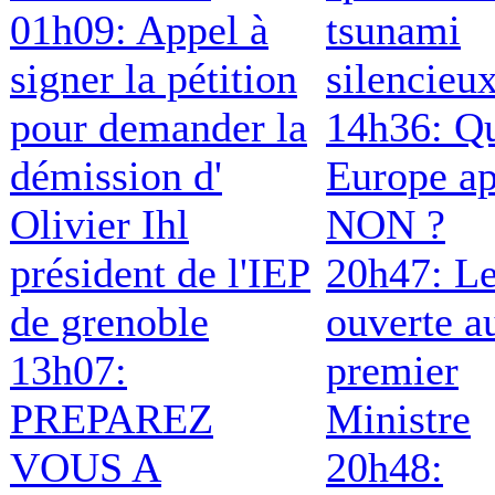
01h09: Appel à
tsunami
signer la pétition
silencieu
pour demander la
14h36: Qu
démission d'
Europe ap
Olivier Ihl
NON ?
président de l'IEP
20h47: Le
de grenoble
ouverte a
13h07:
premier
PREPAREZ
Ministre
VOUS A
20h48: