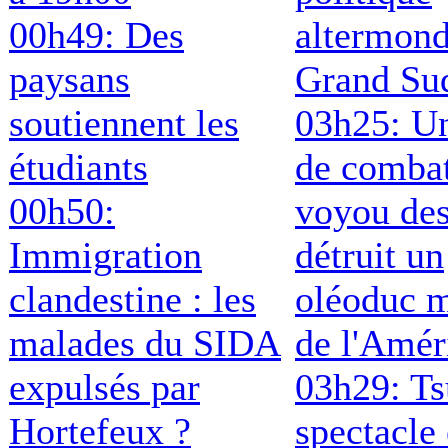
00h49: Des
altermond
paysans
Grand Su
soutiennent les
03h25: Un
étudiants
de comba
00h50:
voyou de
Immigration
détruit un
clandestine : les
oléoduc m
malades du SIDA
de l'Amér
expulsés par
03h29: T
Hortefeux ?
spectacle 