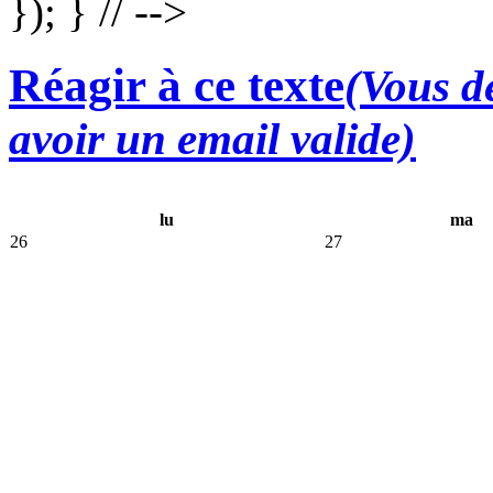
}); } // -->
Réagir à ce texte
(Vous de
avoir un email valide)
lu
ma
26
27