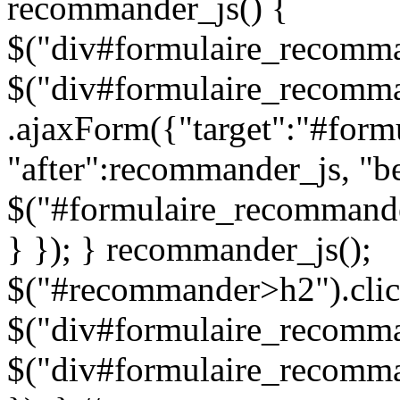
recommander_js() {
$("div#formulaire_recomman
$("div#formulaire_recomma
.ajaxForm({"target":"#for
"after":recommander_js, "be
$("#formulaire_recommande
} }); } recommander_js();
$("#recommander>h2").clic
$("div#formulaire_recomman
$("div#formulaire_recomma