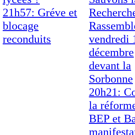
21h57: Gréve et
Recherch
blocage
Rassembl
reconduits
vendredi 
décembre
devant la
Sorbonne
20h21: Co
la réform
BEP et Ba
manifesta