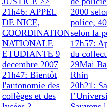
JUSTICE >>
de policie
21h46: APPEL
2000 selo
DE NICE,
police, 4
COORDINATION
selon la p
NATIONALE
17h57: A
ETUDIANTE 9
du collect
decembre 2007
29Mai Ba
21h47: Bientôt
Rhin
l'autonomie des
20h21: S
collèges et des
l’Universi
lycées ?
Sauvons l