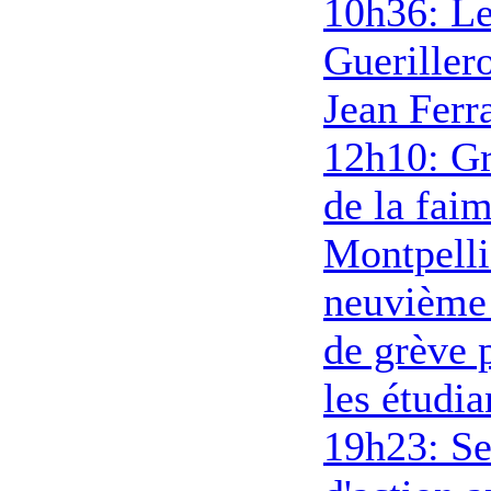
10h36: L
Gueriller
Jean Ferr
12h10: G
de la faim
Montpelli
neuvième 
de grève 
les étudia
19h23: S